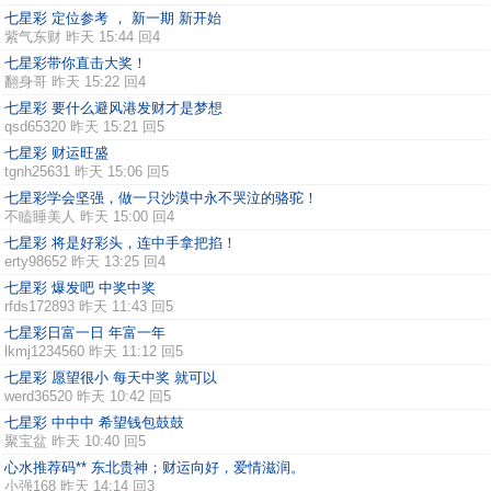
七星彩 定位参考 ， 新一期 新开始
紫气东财
昨天 15:44 回4
七星彩带你直击大奖！
翻身哥
昨天 15:22 回4
七星彩 要什么避风港发财才是梦想
qsd65320
昨天 15:21 回5
七星彩 财运旺盛
tgnh25631
昨天 15:06 回5
七星彩学会坚强，做一只沙漠中永不哭泣的骆驼！
不瞌睡美人
昨天 15:00 回4
七星彩 将是好彩头，连中手拿把掐！
erty98652
昨天 13:25 回4
七星彩 爆发吧 中奖中奖
rfds172893
昨天 11:43 回5
七星彩日富一日 年富一年
lkmj1234560
昨天 11:12 回5
七星彩 愿望很小 每天中奖 就可以
werd36520
昨天 10:42 回5
七星彩 中中中 希望钱包鼓鼓
聚宝盆
昨天 10:40 回5
心水推荐码** 东北贵神；财运向好，爱情滋润。
小强168
昨天 14:14 回3