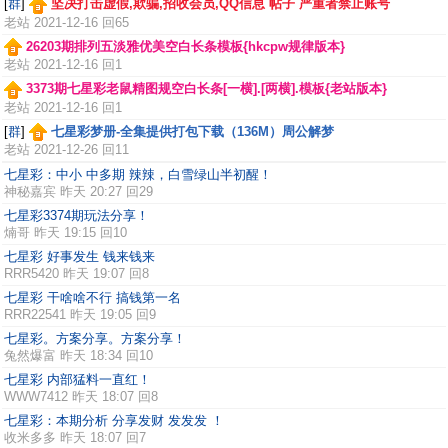
[
群
]
坚决打击虚假,欺骗,招收会员,QQ信息 帖子 严重者禁止账号
老站
2021-12-16 回65
26203期排列五淡雅优美空白长条模板{hkcpw规律版本}
老站
2021-12-16 回1
3373期七星彩老鼠精图规空白长条[一横].[两横].模板{老站版本}
老站
2021-12-16 回1
[
群
]
七星彩梦册-全集提供打包下载（136M）周公解梦
老站
2021-12-26 回11
七星彩：中小 中多期 辣辣，白雪绿山半初醒！
神秘嘉宾
昨天 20:27 回29
七星彩3374期玩法分享！
煵哥
昨天 19:15 回10
七星彩 好事发生 钱来钱来
RRR5420
昨天 19:07 回8
七星彩 干啥啥不行 搞钱第一名
RRR22541
昨天 19:05 回9
七星彩。方案分享。方案分享！
兔然爆富
昨天 18:34 回10
七星彩 内部猛料一直红！
WWW7412
昨天 18:07 回8
七星彩：本期分析 分享发财 发发发 ！
收米多多
昨天 18:07 回7