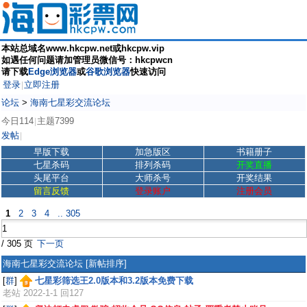
本站总域名www.hkcpw.net或hkcpw.vip
如遇任何问题请加管理员微信号：hkcpwcn
请下载
Edge浏览器
或
谷歌浏览器
快速访问
登录
立即注册
|
论坛
>
海南七星彩交流论坛
今日114
主题7399
|
发帖
|
早版下载
加急版区
书籍册子
七星杀码
排列杀码
开奖直播
头尾平台
大师杀号
开奖结果
留言反馈
登录账户
注册会员
1
2
3
4
.. 305
/ 305 页
下一页
海南七星彩交流论坛
[新帖排序]
[
群
]
七星彩筛选王2.0版本和3.2版本免费下载
老站
2022-1-1 回127