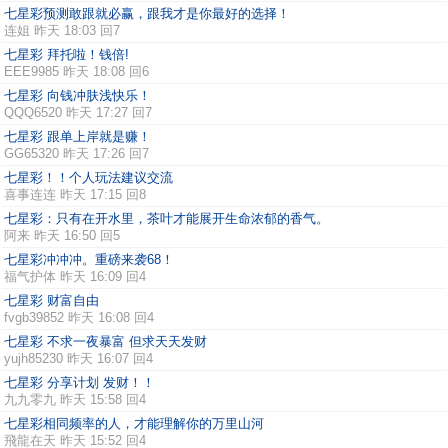
七星彩预测敢跟就必赢，跟我才是你最好的选择！
连姐
昨天 18:03 回7
七星彩 拜托啦！钱倍!
EEE9985
昨天 18:08 回6
七星彩 向钱冲肤浅快乐！
QQQ6520
昨天 17:27 回7
七星彩 跟单上岸就是赚！
GG65320
昨天 17:26 回7
七星彩！！个人玩法建议交流
喜事连连
昨天 17:15 回8
七星彩：只有在开水里，茶叶才能展开生命浓郁的香气。
阿来
昨天 16:50 回5
七星彩冲冲冲。重磅来袭68！
福气护体
昨天 16:09 回4
七星彩 财富自由
fvgb39852
昨天 16:08 回4
七星彩 不求一夜暴富 但求天天发财
yujh85230
昨天 16:07 回4
七星彩 分享计划 发财！！
九九零九
昨天 15:58 回4
七星彩相同频率的人，才能理解你的万里山河
飛龍在天
昨天 15:52 回4