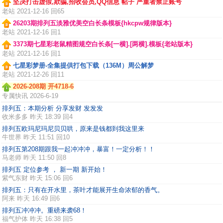
坚决打击虚假,欺骗,招收会员,QQ信息 帖子 严重者禁止账号
老站
2021-12-16 回65
26203期排列五淡雅优美空白长条模板{hkcpw规律版本}
老站
2021-12-16 回1
3373期七星彩老鼠精图规空白长条[一横].[两横].模板{老站版本}
老站
2021-12-16 回1
七星彩梦册-全集提供打包下载（136M）周公解梦
老站
2021-12-26 回11
2026-208期 开4718-6
专属快讯
2026-6-19
排列五：本期分析 分享发财 发发发
收米多多
昨天 18:39 回4
排列五欧玛尼玛尼贝贝哄，原来是钱都到我这里来
牛世界
昨天 11:51 回10
排列五第208期跟我一起冲冲冲，暴富！一定分析！！
马老师
昨天 11:50 回8
排列五 定位参考 ， 新一期 新开始！
紫气东财
昨天 15:06 回6
排列五：只有在开水里，茶叶才能展开生命浓郁的香气。
阿来
昨天 16:49 回6
排列五冲冲冲。重磅来袭68！
福气护体
昨天 16:38 回5