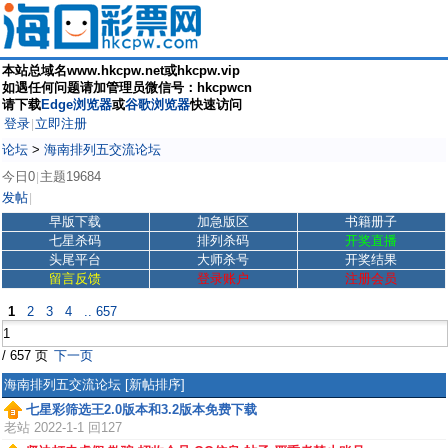
本站总域名www.hkcpw.net或hkcpw.vip
如遇任何问题请加管理员微信号：hkcpwcn
请下载
Edge浏览器
或
谷歌浏览器
快速访问
登录
立即注册
|
论坛
>
海南排列五交流论坛
今日0
主题19684
|
发帖
|
早版下载
加急版区
书籍册子
七星杀码
排列杀码
开奖直播
头尾平台
大师杀号
开奖结果
留言反馈
登录账户
注册会员
1
2
3
4
.. 657
/ 657 页
下一页
海南排列五交流论坛
[新帖排序]
七星彩筛选王2.0版本和3.2版本免费下载
老站
2022-1-1 回127