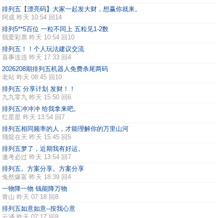
排列五【漂亮码】大家一起发大财，想赢你就来。
阿成
昨天 10:54 回14
排列5**5百位 一粒不同上 五粒见1-2数
我爱彩票
昨天 10:54 回10
排列五！！个人玩法建议交流
喜事连连
昨天 17:33 回4
2026208期排列五机器人免费杀尾两码
老站
昨天 08:45 回10
排列五 分享计划 发财！！
九九零九
昨天 15:50 回6
排列五冲冲冲 给我拿来吧。
红星星
昨天 13:54 回7
排列五相同频率的人，才能理解你的万里山河
飛龍在天
昨天 15:45 回5
排列五梦了，近期我有好运。
逢考必过
昨天 13:54 回7
排列五。方案分享。方案分享
兔然爆富
昨天 18:39 回4
一物降一物 钱能降万物
青山
昨天 07:18 回8
排列五如意如意--按我心意
云涌
昨天 07:17 回8