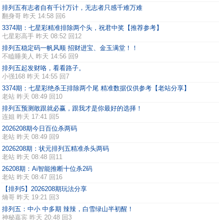
排列五有志者自有千计万计，无志者只感千难万难
翻身哥
昨天 14:58 回6
3374期：七星彩精准排除两个头，祝君中奖【推荐参考】
七星彩高手
昨天 08:52 回12
排列五稳定码一帆风顺 招财进宝、金玉满堂！！
不瞌睡美人
昨天 14:56 回9
排列五起发财咯，看看路子。
小强168
昨天 14:55 回7
3374期：七星彩绝杀王排除两个尾 精准数据仅供参考【老站分享】
老站
昨天 08:49 回10
排列五预测敢跟就必赢，跟我才是你最好的选择！
连姐
昨天 17:41 回5
2026208期今日百位杀两码
老站
昨天 08:49 回9
2026208期：状元排列五精准杀头两码
老站
昨天 08:48 回11
26208期：Ai智能推断十位杀2码
老站
昨天 08:47 回16
【排列5】2026208期玩法分享
煵哥
昨天 19:21 回3
排列五：中小 中多期 辣辣，白雪绿山半初醒！
神秘嘉宾
昨天 20:48 回3