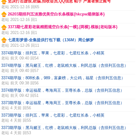
坚决打击虚假,欺骗,招收会员,QQ信息 帖子 严重者禁止账号
老站
2021-12-16 回65
26203期排列五淡雅优美空白长条模板{hkcpw规律版本}
老站
2021-12-16 回1
3373期七星彩老鼠精图规空白长条[一横].[两横].模板{老站版本}
老站
2021-12-16 回1
七星彩梦册-全集提供打包下载（136M）周公解梦
老站
2021-12-26 回11
3374期早版：排列五，苹果，七星彩，七星红长条，小精英
老站
前天 09:40 回54
3374期早版：黑马赌王，红榜，老鼠精大板，利民总版（含排列五信息）
老站
前天 09:40 回57
3374期早版：808长条，989，富豪榜，大公鸡，福星（含排列五信息）
老站
前天 09:38 回56
3374期早版：幸运福星，粤海局王，至尊长条，总版（含排列五信息）
老站
前天 09:42 回51
3373期早版：幸运福星，粤海局王，至尊长条，总版（含排列五信息）
老站
4 天前 回56
3373期早版：排列五，苹果，七星彩，七星红长条，小精英
老站
4 天前 回55
3373期早版：黑马赌王，红榜，老鼠精大板，利民总版（含排列五信息）
老站
4 天前 回53