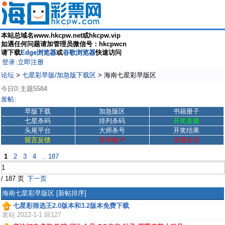
本站总域名www.hkcpw.net或hkcpw.vip
如遇任何问题请加管理员微信号：hkcpwcn
请下载
Edge浏览器
或
谷歌浏览器
快速访问
登录
立即注册
|
论坛
>
七星彩早版/加急版下载区
>
海南七星彩早版区
今日0
主题5584
|
发帖
|
早版下载
加急版区
书籍册子
七星杀码
排列杀码
开奖直播
头尾平台
大师杀号
开奖结果
留言反馈
登录账户
注册会员
1
2
3
4
.. 187
/ 187 页
下一页
海南七星彩早版区
[新帖排序]
七星彩筛选王2.0版本和3.2版本免费下载
老站
2022-1-1 回127