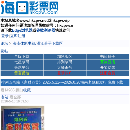
本站总域名www.hkcpw.net或hkcpw.vip
如遇任何问题请加管理员微信号：hkcpwcn
请下载
Edge浏览器
或
谷歌浏览器
快速访问
登录
立即注册
|
论坛
>
海南体彩书籍/湛江册子下载区
发帖
|
早版下载
加急版区
书籍册子
七星杀码
排列杀码
开奖直播
头尾平台
大师杀号
开奖结果
留言反馈
登录账户
注册会员
排列五书籍《家财万贯》2026.5.22----2026.8.20海南老鼠精发行 免费下载
看14985
回1
收藏
|
|
老站
看全部
2026-5-18 19:59:58