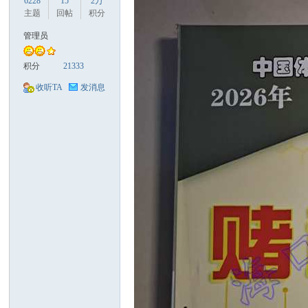
6228
15
2万
主题
回帖
积分
管理员
积分
21333
口
收听TA
发消息
彩