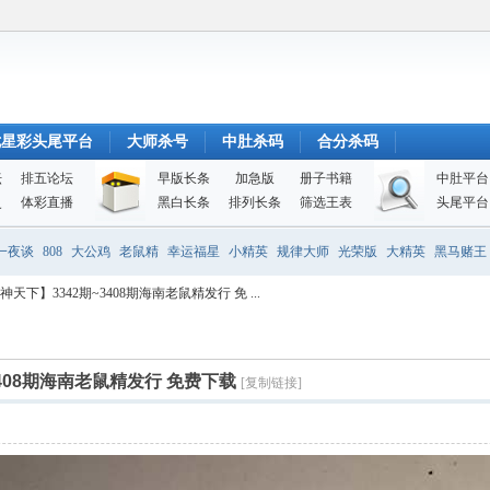
七星彩头尾平台
大师杀号
中肚杀码
合分杀码
坛
排五论坛
早版长条
加急版
册子书籍
中肚平台
史
体彩直播
黑白长条
排列长条
筛选王表
头尾平台
一夜谈
808
大公鸡
老鼠精
幸运福星
小精英
规律大师
光荣版
大精英
黑马赌王
下】3342期~3408期海南老鼠精发行 免 ...
408期海南老鼠精发行 免费下载
[复制链接]