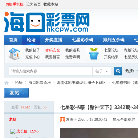
切换手机版
设为首页
收藏本站
首页
论坛
开奖直播
七星彩杀码
排列五杀码
我的帖子
密码安全
我的道具
七星论坛
彩版论
充值中心
我要留言
免责声明
开奖结果
七星历
热搜:
帖子
搜
论坛
海口彩票论坛
海南体彩书籍/湛江册子下载区
七星彩书籍【赌神天
索
七星彩书籍【赌神天下】3342期~3
查看:
14242
|
回复:
36
海
»
›
›
›
老站
发表于 2026-5-18 20:06:42
|
显示全部楼层
成长值: 12245