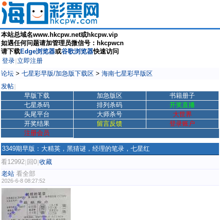
本站总域名www.hkcpw.net或hkcpw.vip
如遇任何问题请加管理员微信号：hkcpwcn
请下载
Edge浏览器
或
谷歌浏览器
快速访问
登录
立即注册
|
论坛
>
七星彩早版/加急版下载区
>
海南七星彩早版区
发帖
|
早版下载
加急版区
书籍册子
七星杀码
排列杀码
开奖直播
头尾平台
大师杀号
大世界
开奖结果
留言反馈
登录账户
注册会员
3349期早版：大精英，黑猜谜，经理的笔录，七星红
看12992
回0
收藏
|
|
老站
看全部
2026-6-8 08:27:52