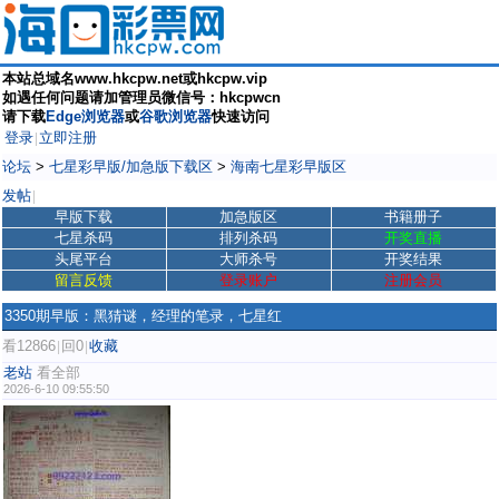
本站总域名www.hkcpw.net或hkcpw.vip
如遇任何问题请加管理员微信号：hkcpwcn
请下载
Edge浏览器
或
谷歌浏览器
快速访问
登录
立即注册
|
论坛
>
七星彩早版/加急版下载区
>
海南七星彩早版区
发帖
|
早版下载
加急版区
书籍册子
七星杀码
排列杀码
开奖直播
头尾平台
大师杀号
开奖结果
留言反馈
登录账户
注册会员
3350期早版：黑猜谜，经理的笔录，七星红
看12866
回0
收藏
|
|
老站
看全部
2026-6-10 09:55:50