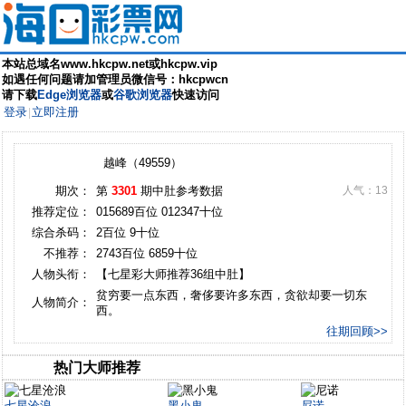
本站总域名www.hkcpw.net或hkcpw.vip
如遇任何问题请加管理员微信号：hkcpwcn
请下载
Edge浏览器
或
谷歌浏览器
快速访问
登录
立即注册
|
越峰（
49559
）
期次：
第
3301
期中肚参考数据
人气：
13
推荐定位：
015689百位 012347十位
综合杀码：
2百位 9十位
不推荐：
2743百位 6859十位
人物头衔：
【七星彩大师推荐36组中肚】
贫穷要一点东西，奢侈要许多东西，贪欲却要一切东
人物简介：
西。
往期回顾>>
热门大师推荐
七星沧浪
黑小鬼
尼诺