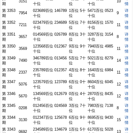
3151
10
期
十位
位
十位
情
第 3353
023689百位 146789
1百位 5十
5471百位 0523
详
7954
9
期
十位
位
十位
情
第 3352
023479百位 234689
5百位 7十
8156百位 1570
详
7211
11
期
十位
位
十位
情
第 3351
014569百位 026789
8百位 3十
3287百位 3154
详
3657
8
期
十位
位
十位
情
第 3350
123568百位 012367
9百位 9十
7940百位 4985
详
3569
11
期
十位
位
十位
情
第 3349
346789百位 013456
5百位 7十
5021百位 8279
详
7490
14
期
十位
位
十位
情
第 3348
235789百位 012357
4百位 8十
1640百位 6984
详
2337
11
期
十位
位
十位
情
第 3347
123579百位 123789
6百位 0十
8604百位 6045
详
5076
12
期
十位
位
十位
情
第 3346
134569百位 012679
0百位 4十
2870百位 8435
详
5670
12
期
十位
位
十位
情
第 3345
012456百位 024569
3百位 7十
7983百位 7138
详
0208
8
期
十位
位
十位
情
第 3344
012347百位 125678
6百位 9十
8695百位 9430
详
3130
15
期
十位
位
十位
情
第 3343
234589百位 134679
1百位 5十
6170百位 5028
详
0692
13