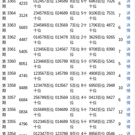
第 3365
012457百位 134589
8百位 6十
6983百位 7026
详
4233
6
期
十位
位
十位
情
第 3364
234578百位 024689
6百位 5十
9106百位 7531
详
3124
7
期
十位
位
十位
情
第 3363
234589百位 013569
7百位 2十
1706百位 4872
详
5683
6
期
十位
位
十位
情
第 3362
014578百位 013478
3百位 2十
3629百位 9265
详
4487
10
期
十位
位
十位
情
第 3361
123456百位 124567
7百位 9十
9708百位 8390
详
5405
7
期
十位
位
十位
情
第 3360
123468百位 026789
9百位 5十
0795百位 5341
详
8051
5
期
十位
位
十位
情
第 3359
123567百位 145789
0百位 3十
4908百位 2603
详
4745
4
期
十位
位
十位
情
第 3358
123478百位 013567
5百位 8十
6950百位 2948
详
9488
10
期
十位
位
十位
情
第 3357
256789百位 013569
1百位 4十
0413百位 8427
详
6684
6
期
十位
位
十位
情
第 3356
015689百位 034689
2百位 5十
7342百位 1527
详
0834
12
期
十位
位
十位
情
第 3355
012346百位 014689
5百位 5十
9758百位 2357
详
4796
9
期
十位
位
十位
情
第 3354
012347百位 123789
9百位 4十
8956百位 0546
详