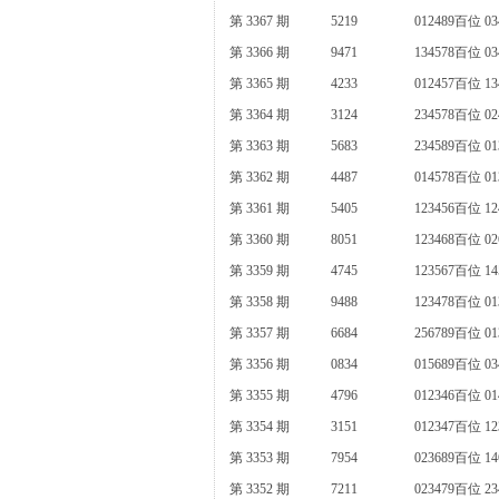
第 3367 期
5219
012489百位 0
第 3366 期
9471
134578百位 0
第 3365 期
4233
012457百位 1
第 3364 期
3124
234578百位 0
第 3363 期
5683
234589百位 0
第 3362 期
4487
014578百位 0
第 3361 期
5405
123456百位 1
第 3360 期
8051
123468百位 0
第 3359 期
4745
123567百位 1
第 3358 期
9488
123478百位 0
第 3357 期
6684
256789百位 0
第 3356 期
0834
015689百位 0
第 3355 期
4796
012346百位 0
第 3354 期
3151
012347百位 1
第 3353 期
7954
023689百位 1
第 3352 期
7211
023479百位 2