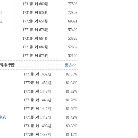
1731期
对
660期
77503
姐
1731期
对
638期
72808
姐
1772期
对
654期
60691
1771期
对
676期
57429
1731期
对
664期
53829
1771期
对
682期
52682
1771期
对
675期
52129
号排行榜
更多>>
1771期
对
1462期
82.55%
1772期
对
1452期
81.94%
1771期
对
1449期
81.82%
1771期
对
1448期
81.76%
1771期
对
1445期
81.59%
星彩
1771期
对
1442期
81.42%
1731期
对
1400期
80.88%
1772期
对
1438期
81.15%