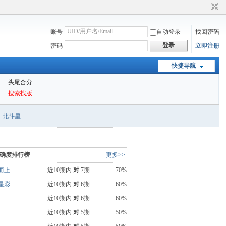
账号
自动登录
找回密码
登录
密码
立即注册
快捷导航
头尾合分
搜索找版
北斗星
确度排行榜
更多>>
而上
近10期内
对
7期
70%
星彩
近10期内
对
6期
60%
近10期内
对
6期
60%
近10期内
对
5期
50%