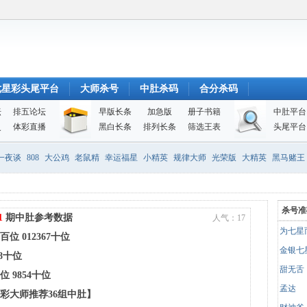
七星彩头尾平台
大师杀号
中肚杀码
合分杀码
坛
排五论坛
早版长条
加急版
册子书籍
中肚平台
史
体彩直播
黑白长条
排列长条
筛选王表
头尾平台
一夜谈
808
大公鸡
老鼠精
幸运福星
小精英
规律大师
光荣版
大精英
黑马赌王
杀号准
1
期中肚参考数据
人气：
17
为七星
79百位 012367十位
金银七
 8十位
甜无舌
百位 9854十位
孟达
彩大师推荐36组中肚】