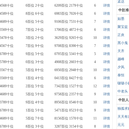
孟达
34568十位
0百位 2十位
6209百位 2179十位
6
详情
中肚准
34589十位
8百位 6十位
6983百位 7026十位
6
详情
如墨
24689十位
6百位 5十位
9106百位 7531十位
7
详情
聚宝盆
13569十位
7百位 2十位
1706百位 4872十位
6
详情
正炎
13478十位
3百位 2十位
3629百位 9265十位
10
详情
黑小鬼
24567十位
7百位 9十位
9708百位 8390十位
7
详情
天齐
26789十位
9百位 5十位
0795百位 5341十位
5
详情
越峰
45789十位
0百位 3十位
4908百位 2603十位
4
详情
夕风
13567十位
5百位 8十位
6950百位 2948十位
10
详情
泰恒
13569十位
1百位 4十位
0413百位 8427十位
6
详情
啵啵小
34689十位
2百位 5十位
7342百位 1527十位
12
详情
中老头
14689十位
5百位 5十位
9758百位 2357十位
9
详情
中肚人
23789十位
9百位 4十位
8956百位 0546十位
10
详情
独孤求
46789十位
1百位 5十位
5471百位 0523十位
9
详情
天天有
34689十位
5百位 7十位
8156百位 1570十位
11
详情
元元
26789十位
8百位 3十位
3287百位 3154十位
8
详情