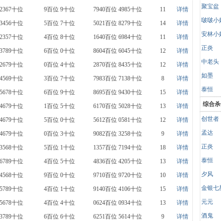
聚宝盆
12367十位
9百位 9十位
7940百位 4985十位
11
详情
啵啵小
13456十位
5百位 7十位
5021百位 8279十位
14
详情
安林小
12357十位
4百位 8十位
1640百位 6984十位
11
详情
正炎
23789十位
6百位 0十位
8604百位 6045十位
12
详情
中老头
12679十位
0百位 4十位
2870百位 8435十位
12
详情
如墨
24569十位
3百位 7十位
7983百位 7138十位
8
详情
泰恒
25678十位
6百位 9十位
8695百位 9430十位
15
详情
综合杀
34679十位
1百位 5十位
6170百位 5028十位
13
详情
创世者
34679十位
5百位 0十位
5612百位 0581十位
12
详情
孟达
14679十位
0百位 3十位
9082百位 3258十位
9
详情
正炎
23568十位
5百位 1十位
1357百位 7194十位
18
详情
泰恒
36789十位
4百位 5十位
4836百位 4205十位
13
详情
夕风
34568十位
9百位 0十位
9710百位 9720十位
10
详情
金银七
35789十位
4百位 1十位
9140百位 4106十位
15
详情
元元
25678十位
4百位 4十位
0624百位 0934十位
13
详情
酒鬼
23789十位
6百位 6十位
6251百位 5614十位
9
详情