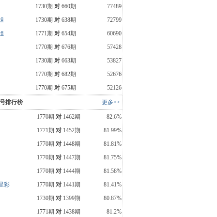
1730期
对
660期
77489
姐
1730期
对
638期
72799
姐
1771期
对
654期
60690
1770期
对
676期
57428
1730期
对
663期
53827
1770期
对
682期
52676
1770期
对
675期
52126
号排行榜
更多>>
1770期
对
1462期
82.6%
1771期
对
1452期
81.99%
1770期
对
1448期
81.81%
1770期
对
1447期
81.75%
1770期
对
1444期
81.58%
星彩
1770期
对
1441期
81.41%
1730期
对
1399期
80.87%
1771期
对
1438期
81.2%