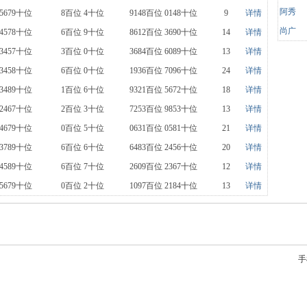
阿秀
35679十位
8百位 4十位
9148百位 0148十位
9
详情
尚广
24578十位
6百位 9十位
8612百位 3690十位
14
详情
23457十位
3百位 0十位
3684百位 6089十位
13
详情
23458十位
6百位 0十位
1936百位 7096十位
24
详情
13489十位
1百位 6十位
9321百位 5672十位
18
详情
12467十位
2百位 3十位
7253百位 9853十位
13
详情
34679十位
0百位 5十位
0631百位 0581十位
21
详情
13789十位
6百位 6十位
6483百位 2456十位
20
详情
14589十位
6百位 7十位
2609百位 2367十位
12
详情
35679十位
0百位 2十位
1097百位 2184十位
13
详情
手