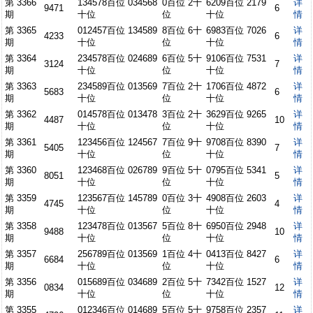
第 3366
134578百位 034568
0百位 2十
6209百位 2179
详
9471
6
期
十位
位
十位
情
第 3365
012457百位 134589
8百位 6十
6983百位 7026
详
4233
6
期
十位
位
十位
情
第 3364
234578百位 024689
6百位 5十
9106百位 7531
详
3124
7
期
十位
位
十位
情
第 3363
234589百位 013569
7百位 2十
1706百位 4872
详
5683
6
期
十位
位
十位
情
第 3362
014578百位 013478
3百位 2十
3629百位 9265
详
4487
10
期
十位
位
十位
情
第 3361
123456百位 124567
7百位 9十
9708百位 8390
详
5405
7
期
十位
位
十位
情
第 3360
123468百位 026789
9百位 5十
0795百位 5341
详
8051
5
期
十位
位
十位
情
第 3359
123567百位 145789
0百位 3十
4908百位 2603
详
4745
4
期
十位
位
十位
情
第 3358
123478百位 013567
5百位 8十
6950百位 2948
详
9488
10
期
十位
位
十位
情
第 3357
256789百位 013569
1百位 4十
0413百位 8427
详
6684
6
期
十位
位
十位
情
第 3356
015689百位 034689
2百位 5十
7342百位 1527
详
0834
12
期
十位
位
十位
情
第 3355
012346百位 014689
5百位 5十
9758百位 2357
详