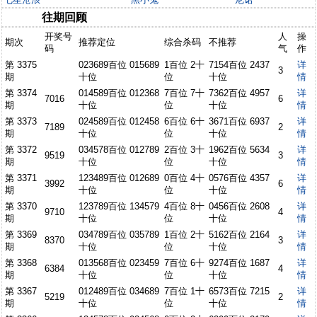
往期回顾
开奖号
人
操
期次
推荐定位
综合杀码
不推荐
码
气
作
第 3375
023689百位 015689
1百位 2十
7154百位 2437
详
3
期
十位
位
十位
情
第 3374
014589百位 012368
7百位 7十
7362百位 4957
详
7016
6
期
十位
位
十位
情
第 3373
024589百位 012458
6百位 6十
3671百位 6937
详
7189
2
期
十位
位
十位
情
第 3372
034578百位 012789
2百位 3十
1962百位 5634
详
9519
3
期
十位
位
十位
情
第 3371
123489百位 012689
0百位 4十
0576百位 4357
详
3992
6
期
十位
位
十位
情
第 3370
123789百位 134579
4百位 8十
0456百位 2608
详
9710
4
期
十位
位
十位
情
第 3369
034789百位 035789
1百位 2十
5162百位 2164
详
8370
3
期
十位
位
十位
情
第 3368
013568百位 023459
7百位 6十
9274百位 1687
详
6384
4
期
十位
位
十位
情
第 3367
012489百位 034689
7百位 1十
6573百位 7215
详
5219
2
期
十位
位
十位
情