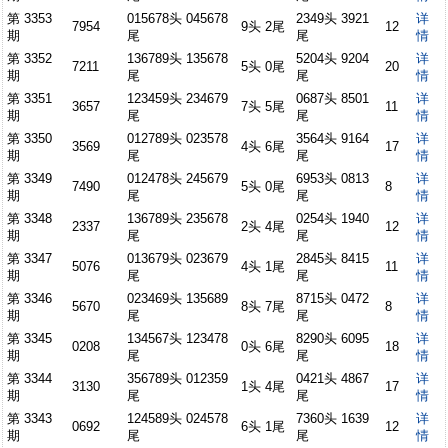
第 3353
015678头 045678
2349头 3921
详
7954
9头 2尾
12
期
尾
尾
情
第 3352
136789头 135678
5204头 9204
详
7211
5头 0尾
20
期
尾
尾
情
第 3351
123459头 234679
0687头 8501
详
3657
7头 5尾
11
期
尾
尾
情
第 3350
012789头 023578
3564头 9164
详
3569
4头 6尾
17
期
尾
尾
情
第 3349
012478头 245679
6953头 0813
详
7490
5头 0尾
8
期
尾
尾
情
第 3348
136789头 235678
0254头 1940
详
2337
2头 4尾
12
期
尾
尾
情
第 3347
013679头 023679
2845头 8415
详
5076
4头 1尾
11
期
尾
尾
情
第 3346
023469头 135689
8715头 0472
详
5670
8头 7尾
8
期
尾
尾
情
第 3345
134567头 123478
8290头 6095
详
0208
0头 6尾
18
期
尾
尾
情
第 3344
356789头 012359
0421头 4867
详
3130
1头 4尾
17
期
尾
尾
情
第 3343
124589头 024578
7360头 1639
详
0692
6头 1尾
12
期
尾
尾
情