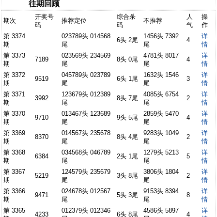
往期回顾
开奖号
综合杀
人
操
期次
推荐定位
不推荐
码
码
气
作
第 3374
023789头 014568
1456头 7392
详
6头 2尾
4
期
尾
尾
情
第 3373
023569头 234569
4781头 8017
详
7189
8头 0尾
4
期
尾
尾
情
第 3372
045789头 023789
1632头 1546
详
9519
6头 1尾
3
期
尾
尾
情
第 3371
123679头 012389
4085头 6754
详
3992
8头 7尾
2
期
尾
尾
情
第 3370
013467头 123689
2859头 5470
详
9710
9头 5尾
4
期
尾
尾
情
第 3369
014567头 235678
9283头 1049
详
8370
8头 4尾
2
期
尾
尾
情
第 3368
034568头 046789
1279头 5213
详
6384
2头 1尾
5
期
尾
尾
情
第 3367
124579头 235679
3806头 1804
详
5219
3头 8尾
2
期
尾
尾
情
第 3366
024678头 012567
9153头 8394
详
9471
5头 3尾
8
期
尾
尾
情
第 3365
012379头 012346
4586头 5897
详
4233
6头 8尾
4