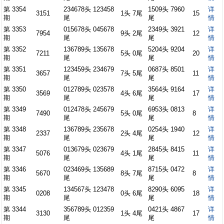
第 3354
234678头 123458
1509头 7960
详
3151
1头 7尾
15
期
尾
尾
情
第 3353
015678头 045678
2349头 3921
详
7954
9头 2尾
12
期
尾
尾
情
第 3352
136789头 135678
5204头 9204
详
7211
5头 0尾
20
期
尾
尾
情
第 3351
123459头 234679
0687头 8501
详
3657
7头 5尾
11
期
尾
尾
情
第 3350
012789头 023578
3564头 9164
详
3569
4头 6尾
17
期
尾
尾
情
第 3349
012478头 245679
6953头 0813
详
7490
5头 0尾
8
期
尾
尾
情
第 3348
136789头 235678
0254头 1940
详
2337
2头 4尾
12
期
尾
尾
情
第 3347
013679头 023679
2845头 8415
详
5076
4头 1尾
11
期
尾
尾
情
第 3346
023469头 135689
8715头 0472
详
5670
8头 7尾
8
期
尾
尾
情
第 3345
134567头 123478
8290头 6095
详
0208
0头 6尾
18
期
尾
尾
情
第 3344
356789头 012359
0421头 4867
详
3130
1头 4尾
17
期
尾
尾
情