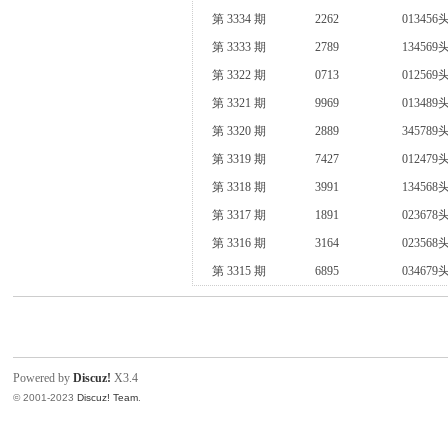
第 3334 期
2262
013456
第 3333 期
2789
134569
第 3322 期
0713
012569
第 3321 期
9969
013489
第 3320 期
2889
345789
第 3319 期
7427
012479
第 3318 期
3991
134568
第 3317 期
1891
023678
第 3316 期
3164
023568
第 3315 期
6895
034679
Powered by
Discuz!
X3.4
© 2001-2023
Discuz! Team
.