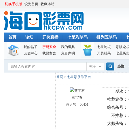
切换手机版
设为首页
收藏本站
首页
论坛
开奖直播
七星彩杀码
排列五杀码
我的帖子
密码安全
我的道具
七星论坛
彩版论
充值中心
我要留言
免责声明
开奖结果
七星历
热搜:
帖子
搜
首页
>
七星彩杀号平台
期次：
蓝宝石
推荐定位：
索
总人气：
66451
综合杀号：
不推荐：
大师头衔：