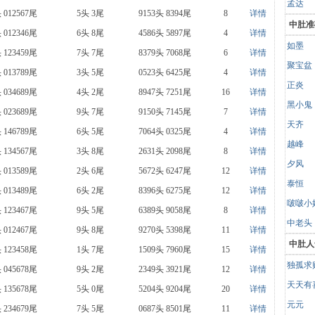
孟达
头 012567尾
5头 3尾
9153头 8394尾
8
详情
中肚准
头 012346尾
6头 8尾
4586头 5897尾
4
详情
如墨
头 123459尾
7头 7尾
8379头 7068尾
6
详情
聚宝盆
头 013789尾
3头 5尾
0523头 6425尾
4
详情
正炎
头 034689尾
4头 2尾
8947头 7251尾
16
详情
黑小鬼
头 023689尾
9头 7尾
9150头 7145尾
7
详情
天齐
头 146789尾
6头 5尾
7064头 0325尾
4
详情
越峰
头 134567尾
3头 8尾
2631头 2098尾
8
详情
夕风
头 013589尾
2头 6尾
5672头 6247尾
12
详情
泰恒
头 013489尾
6头 2尾
8396头 6275尾
12
详情
啵啵小
头 123467尾
9头 5尾
6389头 9058尾
8
详情
中老头
头 012467尾
9头 8尾
9270头 5398尾
11
详情
中肚人
头 123458尾
1头 7尾
1509头 7960尾
15
详情
独孤求
头 045678尾
9头 2尾
2349头 3921尾
12
详情
天天有
头 135678尾
5头 0尾
5204头 9204尾
20
详情
元元
头 234679尾
7头 5尾
0687头 8501尾
11
详情