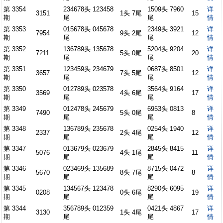
第 3354
234678头 123458
1509头 7960
详
3151
1头 7尾
15
期
尾
尾
情
第 3353
015678头 045678
2349头 3921
详
7954
9头 2尾
12
期
尾
尾
情
第 3352
136789头 135678
5204头 9204
详
7211
5头 0尾
20
期
尾
尾
情
第 3351
123459头 234679
0687头 8501
详
3657
7头 5尾
12
期
尾
尾
情
第 3350
012789头 023578
3564头 9164
详
3569
4头 6尾
17
期
尾
尾
情
第 3349
012478头 245679
6953头 0813
详
7490
5头 0尾
8
期
尾
尾
情
第 3348
136789头 235678
0254头 1940
详
2337
2头 4尾
12
期
尾
尾
情
第 3347
013679头 023679
2845头 8415
详
5076
4头 1尾
11
期
尾
尾
情
第 3346
023469头 135689
8715头 0472
详
5670
8头 7尾
8
期
尾
尾
情
第 3345
134567头 123478
8290头 6095
详
0208
0头 6尾
19
期
尾
尾
情
第 3344
356789头 012359
0421头 4867
详
3130
1头 4尾
17
期
尾
尾
情