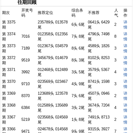
往期回顾
开奖号
综合杀
人
操
期次
推荐定位
不推荐
码
码
气
作
第 3375
235789头 013578
0641头 6429
详
6头 6尾
2
期
尾
尾
情
第 3374
012358头 012356
4796头 7498
详
7016
7头 8尾
8
期
尾
尾
情
第 3373
012367头 034579
4589头 1826
详
7189
8头 6尾
3
期
尾
尾
情
第 3372
345679头 014679
8102头 8253
详
9519
8头 3尾
3
期
尾
尾
情
第 3371
012468头 012489
3579头 5367
详
3992
3头 5尾
4
期
尾
尾
情
第 3370
023569头 023467
8741头 1598
详
9710
4头 9尾
3
期
尾
尾
情
第 3369
123689头 123578
4507头 0946
详
8370
7头 6尾
2
期
尾
尾
情
第 3368
012589头 135689
3674头 7204
详
6384
3头 2尾
4
期
尾
尾
情
第 3367
023568头 024569
7491头 8713
详
5219
1头 8尾
2
期
尾
尾
情
第 3366
024678头 014568
9315头 3927
详
9471
9头 9尾
7