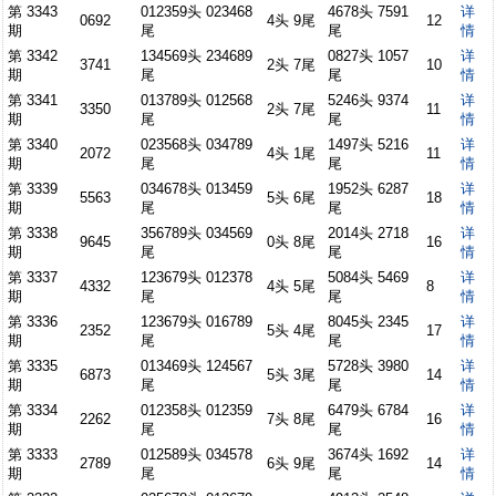
第 3343
012359头 023468
4678头 7591
详
0692
4头 9尾
12
期
尾
尾
情
第 3342
134569头 234689
0827头 1057
详
3741
2头 7尾
10
期
尾
尾
情
第 3341
013789头 012568
5246头 9374
详
3350
2头 7尾
11
期
尾
尾
情
第 3340
023568头 034789
1497头 5216
详
2072
4头 1尾
11
期
尾
尾
情
第 3339
034678头 013459
1952头 6287
详
5563
5头 6尾
18
期
尾
尾
情
第 3338
356789头 034569
2014头 2718
详
9645
0头 8尾
16
期
尾
尾
情
第 3337
123679头 012378
5084头 5469
详
4332
4头 5尾
8
期
尾
尾
情
第 3336
123679头 016789
8045头 2345
详
2352
5头 4尾
17
期
尾
尾
情
第 3335
013469头 124567
5728头 3980
详
6873
5头 3尾
14
期
尾
尾
情
第 3334
012358头 012359
6479头 6784
详
2262
7头 8尾
16
期
尾
尾
情
第 3333
012589头 034578
3674头 1692
详
2789
6头 9尾
14
期
尾
尾
情