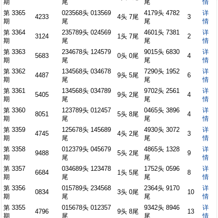
期
尾
尾
情
第 3365
023568头 013569
4179头 4782
详
4233
4头 7尾
3
期
尾
尾
情
第 3364
235789头 024569
4601头 7381
详
3124
1头 7尾
2
期
尾
尾
情
第 3363
234678头 124579
9015头 6830
详
5683
0头 0尾
4
期
尾
尾
情
第 3362
134568头 034678
7290头 1952
详
4487
9头 5尾
6
期
尾
尾
情
第 3361
134568头 034789
9702头 2561
详
5405
9头 2尾
4
期
尾
尾
情
第 3360
123789头 012457
0465头 3896
详
8051
5头 8尾
4
期
尾
尾
情
第 3359
125678头 145689
4930头 3072
详
4745
4头 2尾
3
期
尾
尾
情
第 3358
012379头 045679
4865头 1328
详
9488
5头 2尾
9
期
尾
尾
情
第 3357
034689头 123478
1752头 0596
详
6684
1头 5尾
8
期
尾
尾
情
第 3356
015789头 234568
2364头 9170
详
0834
3头 0尾
10
期
尾
尾
情
第 3355
015678头 012357
9342头 8946
详
4796
9头 8尾
13
期
尾
尾
情