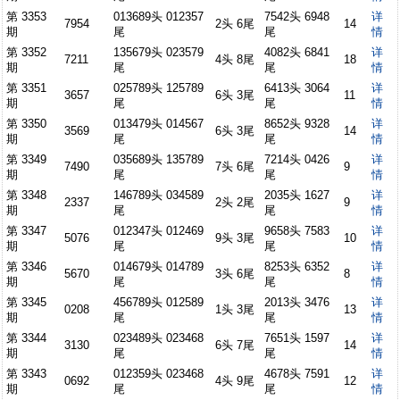
第 3353
013689头 012357
7542头 6948
详
7954
2头 6尾
14
期
尾
尾
情
第 3352
135679头 023579
4082头 6841
详
7211
4头 8尾
18
期
尾
尾
情
第 3351
025789头 125789
6413头 3064
详
3657
6头 3尾
11
期
尾
尾
情
第 3350
013479头 014567
8652头 9328
详
3569
6头 3尾
14
期
尾
尾
情
第 3349
035689头 135789
7214头 0426
详
7490
7头 6尾
9
期
尾
尾
情
第 3348
146789头 034589
2035头 1627
详
2337
2头 2尾
9
期
尾
尾
情
第 3347
012347头 012469
9658头 7583
详
5076
9头 3尾
10
期
尾
尾
情
第 3346
014679头 014789
8253头 6352
详
5670
3头 6尾
8
期
尾
尾
情
第 3345
456789头 012589
2013头 3476
详
0208
1头 3尾
13
期
尾
尾
情
第 3344
023489头 023468
7651头 1597
详
3130
6头 7尾
14
期
尾
尾
情
第 3343
012359头 023468
4678头 7591
详
0692
4头 9尾
12
期
尾
尾
情