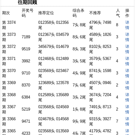
往期回顾
开奖号
综合杀
人
操
期次
推荐定位
不推荐
码
码
气
作
第 3374
012358头 012356
4796头 7498
详
7头 8尾
8
期
尾
尾
情
第 3373
012367头 034579
4589头 1826
详
7189
8头 6尾
3
期
尾
尾
情
第 3372
345679头 014679
8102头 8253
详
9519
8头 3尾
3
期
尾
尾
情
第 3371
012468头 012489
3579头 5367
详
3992
3头 5尾
4
期
尾
尾
情
第 3370
023569头 023467
8741头 1598
详
9710
4头 9尾
3
期
尾
尾
情
第 3369
123689头 123578
4507头 0946
详
8370
7头 6尾
2
期
尾
尾
情
第 3368
012589头 135689
3674头 7204
详
6384
3头 2尾
4
期
尾
尾
情
第 3367
023568头 024569
7491头 8713
详
5219
1头 8尾
2
期
尾
尾
情
第 3366
024678头 014568
9315头 3927
详
9471
9头 9尾
7
期
尾
尾
情
第 3365
023568头 013569
4179头 4782
详
4233
4头 7尾
3