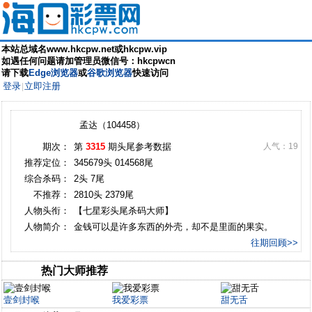
本站总域名www.hkcpw.net或hkcpw.vip
如遇任何问题请加管理员微信号：hkcpwcn
请下载
Edge浏览器
或
谷歌浏览器
快速访问
登录
立即注册
|
孟达（
104458
）
期次：
第
3315
期头尾参考数据
人气：
19
推荐定位：
345679头 014568尾
综合杀码：
2头 7尾
不推荐：
2810头 2379尾
人物头衔：
【七星彩头尾杀码大师】
人物简介：
金钱可以是许多东西的外壳，却不是里面的果实。
往期回顾>>
热门大师推荐
壹剑封喉
我爱彩票
甜无舌