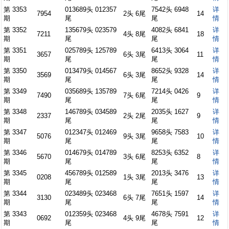
第 3353
013689头 012357
7542头 6948
详
7954
2头 6尾
14
期
尾
尾
情
第 3352
135679头 023579
4082头 6841
详
7211
4头 8尾
18
期
尾
尾
情
第 3351
025789头 125789
6413头 3064
详
3657
6头 3尾
11
期
尾
尾
情
第 3350
013479头 014567
8652头 9328
详
3569
6头 3尾
14
期
尾
尾
情
第 3349
035689头 135789
7214头 0426
详
7490
7头 6尾
9
期
尾
尾
情
第 3348
146789头 034589
2035头 1627
详
2337
2头 2尾
9
期
尾
尾
情
第 3347
012347头 012469
9658头 7583
详
5076
9头 3尾
10
期
尾
尾
情
第 3346
014679头 014789
8253头 6352
详
5670
3头 6尾
8
期
尾
尾
情
第 3345
456789头 012589
2013头 3476
详
0208
1头 3尾
13
期
尾
尾
情
第 3344
023489头 023468
7651头 1597
详
3130
6头 7尾
14
期
尾
尾
情
第 3343
012359头 023468
4678头 7591
详
0692
4头 9尾
12
期
尾
尾
情