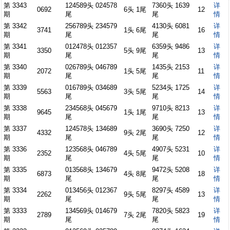
第 3343
124589头 024578
7360头 1639
详
0692
6头 1尾
12
期
尾
尾
情
第 3342
256789头 234579
4130头 6081
详
3741
1头 6尾
16
期
尾
尾
情
第 3341
012478头 012357
6359头 9486
详
3350
5头 9尾
13
期
尾
尾
情
第 3340
026789头 046789
1435头 2153
详
2072
1头 5尾
11
期
尾
尾
情
第 3339
016789头 034689
5234头 1725
详
5563
3头 5尾
14
期
尾
尾
情
第 3338
234568头 045679
9710头 8213
详
9645
1头 1尾
13
期
尾
尾
情
第 3337
124578头 134689
3690头 7250
详
4332
9头 2尾
12
期
尾
尾
情
第 3336
123568头 046789
4907头 5231
详
2352
4头 5尾
10
期
尾
尾
情
第 3335
013568头 134679
9472头 5208
详
6873
4头 8尾
18
期
尾
尾
情
第 3334
013456头 012367
8297头 4589
详
2262
9头 5尾
13
期
尾
尾
情
第 3333
134569头 014679
7820头 5823
详
2789
7头 2尾
19
期
尾
尾
情