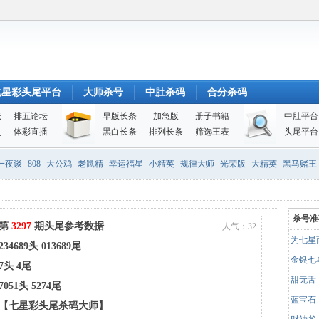
七星彩头尾平台
大师杀号
中肚杀码
合分杀码
坛
排五论坛
早版长条
加急版
册子书籍
中肚平台
史
体彩直播
黑白长条
排列长条
筛选王表
头尾平台
一夜谈
808
大公鸡
老鼠精
幸运福星
小精英
规律大师
光荣版
大精英
黑马赌王
杀号准
第
3297
期头尾参考数据
人气：
32
为七星
234689头 013689尾
金银七
7头 4尾
甜无舌
7051头 5274尾
蓝宝石
【七星彩头尾杀码大师】