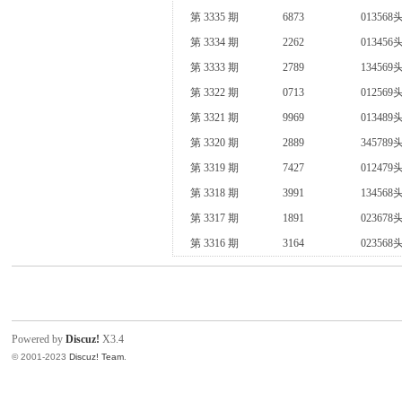
第 3335 期
6873
013568
第 3334 期
2262
013456
第 3333 期
2789
134569
第 3322 期
0713
012569
第 3321 期
9969
013489
第 3320 期
2889
345789
第 3319 期
7427
012479
第 3318 期
3991
134568
第 3317 期
1891
023678
第 3316 期
3164
023568
Powered by
Discuz!
X3.4
© 2001-2023
Discuz! Team
.