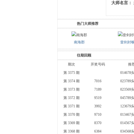
大师名言：
热门大师推荐
南海郡
壹剑封
往期回顾
期次
开奖号码
推
第 3375 期
014678
第 3374 期
7016
023789
第 3373 期
7189
023569
第 3372 期
9519
045789
第 3371 期
3992
123679
第 3370 期
9710
013467
第 3369 期
8370
014567
第 3368 期
6384
034568