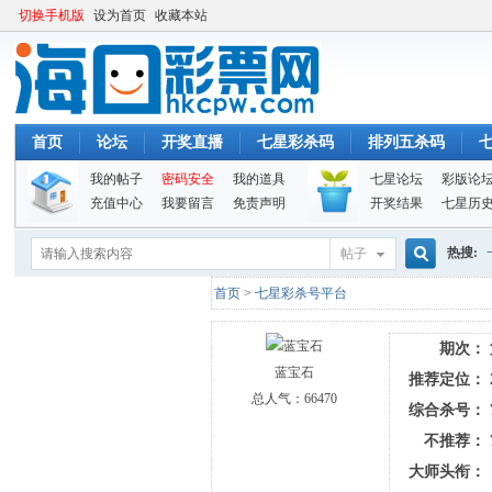
切换手机版
设为首页
收藏本站
首页
论坛
开奖直播
七星彩杀码
排列五杀码
我的帖子
密码安全
我的道具
七星论坛
彩版论
充值中心
我要留言
免责声明
开奖结果
七星历
热搜:
帖子
搜
首页
>
七星彩杀号平台
期次：
蓝宝石
推荐定位：
索
总人气：
66470
综合杀号：
不推荐：
大师头衔：