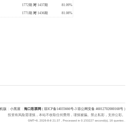
1772期
对
1437期
81.09%
1771期
对
1436期
81.08%
机版
|
小黑屋
|
海口彩票网
(
琼ICP备14035666号-3 琼公网安备 46012702000168号
)
投资有风险需谨慎，本站不收取任何费用，谨慎被骗。禁止私彩，支持公彩。
GMT+8, 2026-8-8 21:37
, Processed in 0.153227 second(s), 16 queries .