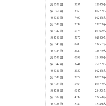
第 3351 期
3657
123459
第 3350 期
3569
012789
第 3349 期
7490
012478
第 3348 期
2337
136789
第 3347 期
5076
013679
第 3346 期
5670
023469
第 3345 期
0208
134567
第 3344 期
3130
356789
第 3343 期
0692
124589
第 3342 期
3741
256789
第 3341 期
3350
012478
第 3340 期
2072
026789
第 3339 期
5563
016789
第 3338 期
9645
234568
第 3337 期
4332
124578
第 3336 期
2352
123568