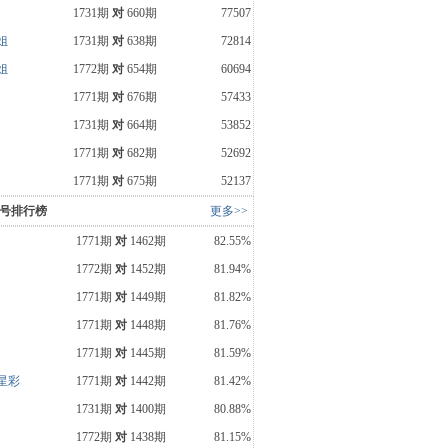
1731期
对
660期
77507
姐
1731期
对
638期
72814
姐
1772期
对
654期
60694
1771期
对
676期
57433
1731期
对
664期
53852
1771期
对
682期
52692
1771期
对
675期
52137
号排行榜
更多>>
1771期
对
1462期
82.55%
1772期
对
1452期
81.94%
1771期
对
1449期
81.82%
1771期
对
1448期
81.76%
1771期
对
1445期
81.59%
星彩
1771期
对
1442期
81.42%
1731期
对
1400期
80.88%
1772期
对
1438期
81.15%