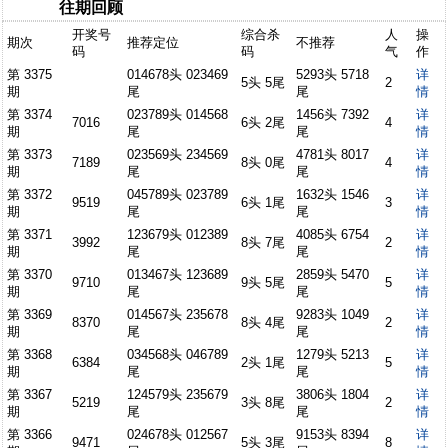
往期回顾
开奖号
综合杀
人
操
期次
推荐定位
不推荐
码
码
气
作
第 3375
014678头 023469
5293头 5718
详
5头 5尾
2
期
尾
尾
情
第 3374
023789头 014568
1456头 7392
详
7016
6头 2尾
4
期
尾
尾
情
第 3373
023569头 234569
4781头 8017
详
7189
8头 0尾
4
期
尾
尾
情
第 3372
045789头 023789
1632头 1546
详
9519
6头 1尾
3
期
尾
尾
情
第 3371
123679头 012389
4085头 6754
详
3992
8头 7尾
2
期
尾
尾
情
第 3370
013467头 123689
2859头 5470
详
9710
9头 5尾
5
期
尾
尾
情
第 3369
014567头 235678
9283头 1049
详
8370
8头 4尾
2
期
尾
尾
情
第 3368
034568头 046789
1279头 5213
详
6384
2头 1尾
5
期
尾
尾
情
第 3367
124579头 235679
3806头 1804
详
5219
3头 8尾
2
期
尾
尾
情
第 3366
024678头 012567
9153头 8394
详
9471
5头 3尾
8