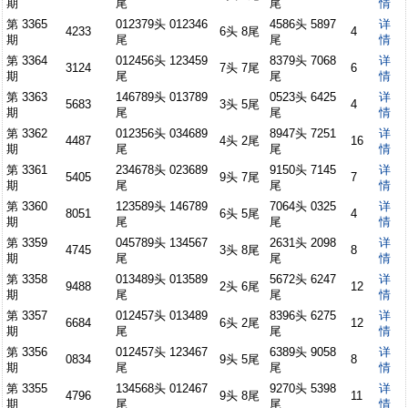
期
尾
尾
情
第 3365
012379头 012346
4586头 5897
详
4233
6头 8尾
4
期
尾
尾
情
第 3364
012456头 123459
8379头 7068
详
3124
7头 7尾
6
期
尾
尾
情
第 3363
146789头 013789
0523头 6425
详
5683
3头 5尾
4
期
尾
尾
情
第 3362
012356头 034689
8947头 7251
详
4487
4头 2尾
16
期
尾
尾
情
第 3361
234678头 023689
9150头 7145
详
5405
9头 7尾
7
期
尾
尾
情
第 3360
123589头 146789
7064头 0325
详
8051
6头 5尾
4
期
尾
尾
情
第 3359
045789头 134567
2631头 2098
详
4745
3头 8尾
8
期
尾
尾
情
第 3358
013489头 013589
5672头 6247
详
9488
2头 6尾
12
期
尾
尾
情
第 3357
012457头 013489
8396头 6275
详
6684
6头 2尾
12
期
尾
尾
情
第 3356
012457头 123467
6389头 9058
详
0834
9头 5尾
8
期
尾
尾
情
第 3355
134568头 012467
9270头 5398
详
4796
9头 8尾
11
期
尾
尾
情