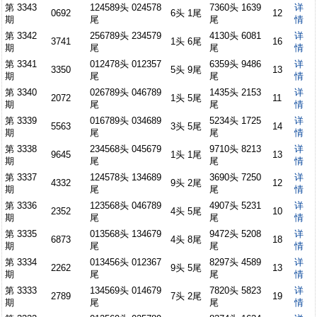
第 3343
124589头 024578
7360头 1639
详
0692
6头 1尾
12
期
尾
尾
情
第 3342
256789头 234579
4130头 6081
详
3741
1头 6尾
16
期
尾
尾
情
第 3341
012478头 012357
6359头 9486
详
3350
5头 9尾
13
期
尾
尾
情
第 3340
026789头 046789
1435头 2153
详
2072
1头 5尾
11
期
尾
尾
情
第 3339
016789头 034689
5234头 1725
详
5563
3头 5尾
14
期
尾
尾
情
第 3338
234568头 045679
9710头 8213
详
9645
1头 1尾
13
期
尾
尾
情
第 3337
124578头 134689
3690头 7250
详
4332
9头 2尾
12
期
尾
尾
情
第 3336
123568头 046789
4907头 5231
详
2352
4头 5尾
10
期
尾
尾
情
第 3335
013568头 134679
9472头 5208
详
6873
4头 8尾
18
期
尾
尾
情
第 3334
013456头 012367
8297头 4589
详
2262
9头 5尾
13
期
尾
尾
情
第 3333
134569头 014679
7820头 5823
详
2789
7头 2尾
19
期
尾
尾
情