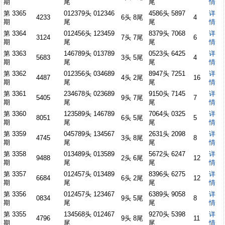
期
尾
尾
情
第 3365
012379头 012346
4586头 5897
详
4233
6头 8尾
4
期
尾
尾
情
第 3364
012456头 123459
8379头 7068
详
3124
7头 7尾
6
期
尾
尾
情
第 3363
146789头 013789
0523头 6425
详
5683
3头 5尾
4
期
尾
尾
情
第 3362
012356头 034689
8947头 7251
详
4487
4头 2尾
16
期
尾
尾
情
第 3361
234678头 023689
9150头 7145
详
5405
9头 7尾
7
期
尾
尾
情
第 3360
123589头 146789
7064头 0325
详
8051
6头 5尾
5
期
尾
尾
情
第 3359
045789头 134567
2631头 2098
详
4745
3头 8尾
8
期
尾
尾
情
第 3358
013489头 013589
5672头 6247
详
9488
2头 6尾
12
期
尾
尾
情
第 3357
012457头 013489
8396头 6275
详
6684
6头 2尾
12
期
尾
尾
情
第 3356
012457头 123467
6389头 9058
详
0834
9头 5尾
8
期
尾
尾
情
第 3355
134568头 012467
9270头 5398
详
4796
9头 8尾
11
期
尾
尾
情