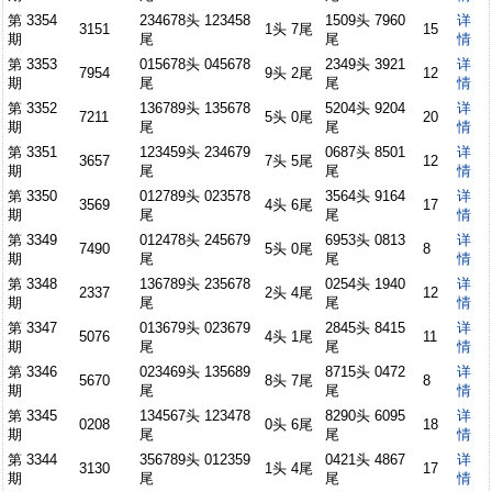
第 3354
234678头 123458
1509头 7960
详
3151
1头 7尾
15
期
尾
尾
情
第 3353
015678头 045678
2349头 3921
详
7954
9头 2尾
12
期
尾
尾
情
第 3352
136789头 135678
5204头 9204
详
7211
5头 0尾
20
期
尾
尾
情
第 3351
123459头 234679
0687头 8501
详
3657
7头 5尾
12
期
尾
尾
情
第 3350
012789头 023578
3564头 9164
详
3569
4头 6尾
17
期
尾
尾
情
第 3349
012478头 245679
6953头 0813
详
7490
5头 0尾
8
期
尾
尾
情
第 3348
136789头 235678
0254头 1940
详
2337
2头 4尾
12
期
尾
尾
情
第 3347
013679头 023679
2845头 8415
详
5076
4头 1尾
11
期
尾
尾
情
第 3346
023469头 135689
8715头 0472
详
5670
8头 7尾
8
期
尾
尾
情
第 3345
134567头 123478
8290头 6095
详
0208
0头 6尾
18
期
尾
尾
情
第 3344
356789头 012359
0421头 4867
详
3130
1头 4尾
17
期
尾
尾
情