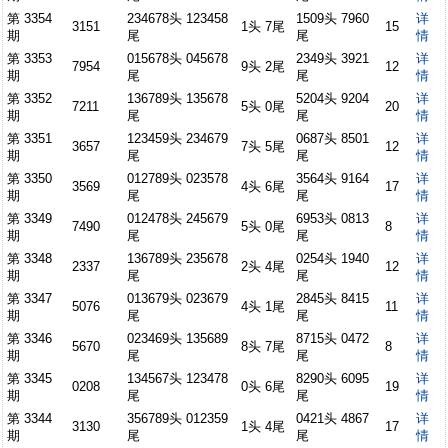
第 3354
234678头 123458
1509头 7960
详
3151
1头 7尾
15
期
尾
尾
情
第 3353
015678头 045678
2349头 3921
详
7954
9头 2尾
12
期
尾
尾
情
第 3352
136789头 135678
5204头 9204
详
7211
5头 0尾
20
期
尾
尾
情
第 3351
123459头 234679
0687头 8501
详
3657
7头 5尾
12
期
尾
尾
情
第 3350
012789头 023578
3564头 9164
详
3569
4头 6尾
17
期
尾
尾
情
第 3349
012478头 245679
6953头 0813
详
7490
5头 0尾
8
期
尾
尾
情
第 3348
136789头 235678
0254头 1940
详
2337
2头 4尾
12
期
尾
尾
情
第 3347
013679头 023679
2845头 8415
详
5076
4头 1尾
11
期
尾
尾
情
第 3346
023469头 135689
8715头 0472
详
5670
8头 7尾
8
期
尾
尾
情
第 3345
134567头 123478
8290头 6095
详
0208
0头 6尾
19
期
尾
尾
情
第 3344
356789头 012359
0421头 4867
详
3130
1头 4尾
17
期
尾
尾
情