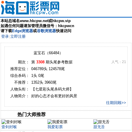
本站总域名www.hkcpw.net或hkcpw.vip
如遇任何问题请加管理员微信号：hkcpwcn
请下载
Edge浏览器
或
谷歌浏览器
快速访问
登录
立即注册
|
蓝宝石（
66484
）
期次：
第
3308
期头尾参考数据
人气：
21
推荐定位：
046789头 124578尾
综合杀码：
1头 0尾
不推荐：
1352头 3960尾
人物头衔：
【七星彩头尾杀码大师】
人物简介：
好的心态才会有更好的风景
往期回顾>>
热门大师推荐
壹剑封喉
我爱彩票
甜无舌