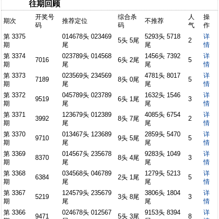
往期回顾
开奖号
综合杀
人
操
期次
推荐定位
不推荐
码
码
气
作
第 3375
014678头 023469
5293头 5718
详
5头 5尾
2
期
尾
尾
情
第 3374
023789头 014568
1456头 7392
详
7016
6头 2尾
5
期
尾
尾
情
第 3373
023569头 234569
4781头 8017
详
7189
8头 0尾
5
期
尾
尾
情
第 3372
045789头 023789
1632头 1546
详
9519
6头 1尾
3
期
尾
尾
情
第 3371
123679头 012389
4085头 6754
详
3992
8头 7尾
2
期
尾
尾
情
第 3370
013467头 123689
2859头 5470
详
9710
9头 5尾
5
期
尾
尾
情
第 3369
014567头 235678
9283头 1049
详
8370
8头 4尾
3
期
尾
尾
情
第 3368
034568头 046789
1279头 5213
详
6384
2头 1尾
5
期
尾
尾
情
第 3367
124579头 235679
3806头 1804
详
5219
3头 8尾
3
期
尾
尾
情
第 3366
024678头 012567
9153头 8394
详
9471
5头 3尾
8