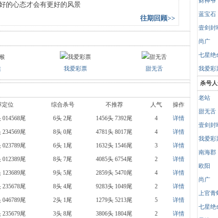
财神爷
好的心态才会有更好的风景
蓝宝石
往期回顾>>
壹剑封
尚广
七星绝
喉
我爱彩票
甜无舌
我爱彩
杀号人
老站
荐定位
综合杀号
不推荐
人气
操作
甜无舌
头 014568尾
6头 2尾
1456头 7392尾
4
详情
壹剑封
头 234569尾
8头 0尾
4781头 8017尾
4
详情
我爱彩
头 023789尾
6头 1尾
1632头 1546尾
3
详情
南海郡
头 012389尾
8头 7尾
4085头 6754尾
2
详情
欧阳
头 123689尾
9头 5尾
2859头 5470尾
4
详情
尚广
头 235678尾
8头 4尾
9283头 1049尾
2
详情
上官青
头 046789尾
2头 1尾
1279头 5213尾
5
详情
七星绝
头 235679尾
3头 8尾
3806头 1804尾
2
详情