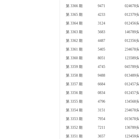
第 3366 期
9471
024678
第 3365 期
4233
012379
第 3364 期
3124
012456
第 3363 期
5683
146789
第 3362 期
4487
012356
第 3361 期
5405
234678
第 3360 期
8051
123589
第 3359 期
4745
045789
第 3358 期
9488
013489
第 3357 期
6684
012457
第 3356 期
0834
012457
第 3355 期
4796
134568
第 3354 期
3151
234678
第 3353 期
7954
015678
第 3352 期
7211
136789
第 3351 期
3657
123459