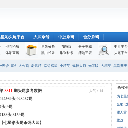
七星彩头尾平台
大师杀号
中肚杀码
合分杀码
坛
排五论坛
早版长条
加急版
册子书籍
中肚平台
史
体彩直播
黑白长条
排列长条
筛选王表
头尾平台
一夜谈
808
大公鸡
老鼠精
幸运福星
小精英
规律大师
光荣版
大精英
黑马赌王
杀号准
第
3311
期头尾参考数据
人气：
14
为七星
024569头 023467尾
金银七
7头 9尾
甜无舌
7138头 8159尾
孟达
【七星彩头尾杀码大师】