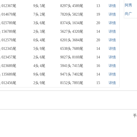
阿秀
头 012367尾
9头 5尾
8297头 4589尾
13
详情
尚广
头 014679尾
7头 2尾
7820头 5823尾
19
详情
头 025789尾
3头 6尾
8374头 1634尾
20
详情
头 156789尾
2头 3尾
5627头 4320尾
14
详情
头 012579尾
0头 4尾
6201头 3684尾
20
详情
头 012345尾
5头 9尾
6538头 7689尾
14
详情
头 023457尾
2头 6尾
9027头 8169尾
14
详情
头 023689尾
4头 4尾
5941头 7415尾
16
详情
头 135689尾
9头 0尾
9471头 7402尾
14
详情
头 012456尾
2头 9尾
8152头 7893尾
15
详情
手