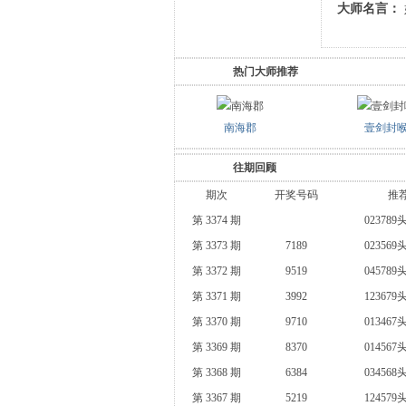
大师名言：
热门大师推荐
南海郡
壹剑封
往期回顾
期次
开奖号码
推
第 3374 期
023789
第 3373 期
7189
023569
第 3372 期
9519
045789
第 3371 期
3992
123679
第 3370 期
9710
013467
第 3369 期
8370
014567
第 3368 期
6384
034568
第 3367 期
5219
124579