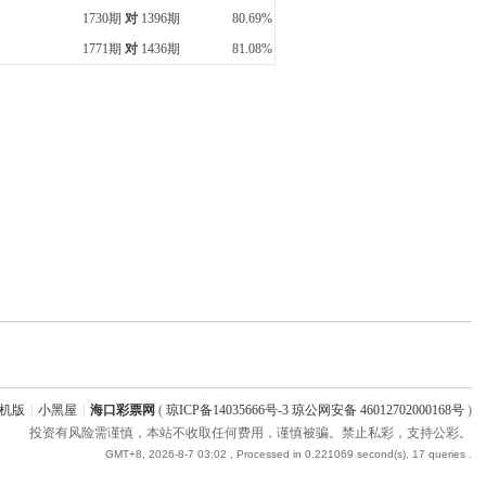
1730期
对
1396期
80.69%
1771期
对
1436期
81.08%
机版
|
小黑屋
|
海口彩票网
(
琼ICP备14035666号-3 琼公网安备 46012702000168号
)
投资有风险需谨慎，本站不收取任何费用，谨慎被骗。禁止私彩，支持公彩。
GMT+8, 2026-8-7 03:02
, Processed in 0.221069 second(s), 17 queries .