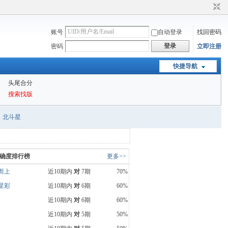
账号
自动登录
找回密码
登录
密码
立即注册
快捷导航
头尾合分
搜索找版
北斗星
确度排行榜
更多>>
而上
近10期内
对
7期
70%
星彩
近10期内
对
6期
60%
近10期内
对
6期
60%
近10期内
对
5期
50%