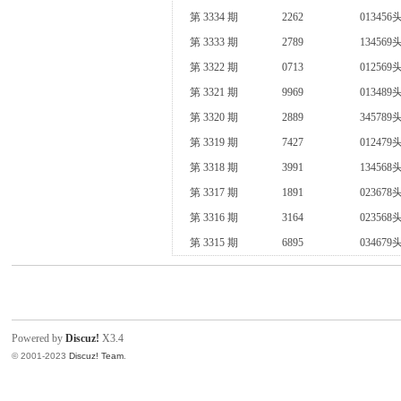
第 3334 期
2262
013456
第 3333 期
2789
134569
第 3322 期
0713
012569
第 3321 期
9969
013489
第 3320 期
2889
345789
第 3319 期
7427
012479
第 3318 期
3991
134568
第 3317 期
1891
023678
第 3316 期
3164
023568
第 3315 期
6895
034679
Powered by
Discuz!
X3.4
© 2001-2023
Discuz! Team
.