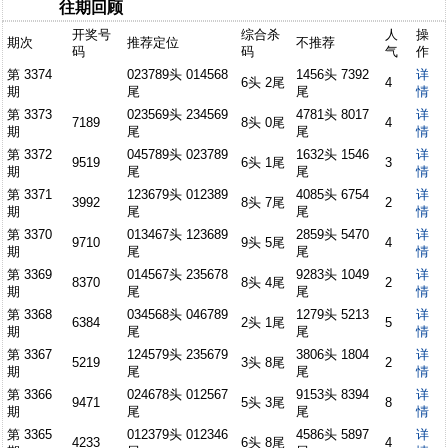
往期回顾
开奖号
综合杀
人
操
期次
推荐定位
不推荐
码
码
气
作
第 3374
023789头 014568
1456头 7392
详
6头 2尾
4
期
尾
尾
情
第 3373
023569头 234569
4781头 8017
详
7189
8头 0尾
4
期
尾
尾
情
第 3372
045789头 023789
1632头 1546
详
9519
6头 1尾
3
期
尾
尾
情
第 3371
123679头 012389
4085头 6754
详
3992
8头 7尾
2
期
尾
尾
情
第 3370
013467头 123689
2859头 5470
详
9710
9头 5尾
4
期
尾
尾
情
第 3369
014567头 235678
9283头 1049
详
8370
8头 4尾
2
期
尾
尾
情
第 3368
034568头 046789
1279头 5213
详
6384
2头 1尾
5
期
尾
尾
情
第 3367
124579头 235679
3806头 1804
详
5219
3头 8尾
2
期
尾
尾
情
第 3366
024678头 012567
9153头 8394
详
9471
5头 3尾
8
期
尾
尾
情
第 3365
012379头 012346
4586头 5897
详
4233
6头 8尾
4