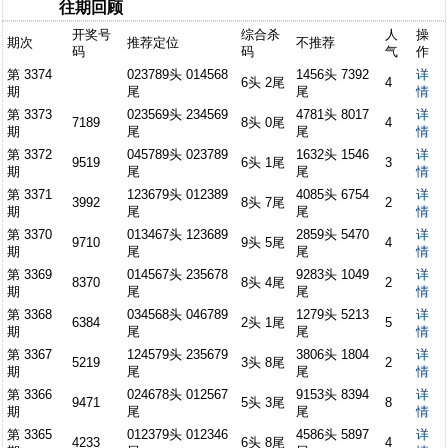
往期回顾
开奖号
综合杀
人
操
期次
推荐定位
不推荐
码
码
气
作
第 3374
023789头 014568
1456头 7392
详
6头 2尾
4
期
尾
尾
情
第 3373
023569头 234569
4781头 8017
详
7189
8头 0尾
4
期
尾
尾
情
第 3372
045789头 023789
1632头 1546
详
9519
6头 1尾
3
期
尾
尾
情
第 3371
123679头 012389
4085头 6754
详
3992
8头 7尾
2
期
尾
尾
情
第 3370
013467头 123689
2859头 5470
详
9710
9头 5尾
4
期
尾
尾
情
第 3369
014567头 235678
9283头 1049
详
8370
8头 4尾
2
期
尾
尾
情
第 3368
034568头 046789
1279头 5213
详
6384
2头 1尾
5
期
尾
尾
情
第 3367
124579头 235679
3806头 1804
详
5219
3头 8尾
2
期
尾
尾
情
第 3366
024678头 012567
9153头 8394
详
9471
5头 3尾
8
期
尾
尾
情
第 3365
012379头 012346
4586头 5897
详
4233
6头 8尾
4