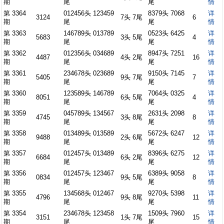
期
尾
尾
情
第 3364
012456头 123459
8379头 7068
详
3124
7头 7尾
6
期
尾
尾
情
第 3363
146789头 013789
0523头 6425
详
5683
3头 5尾
4
期
尾
尾
情
第 3362
012356头 034689
8947头 7251
详
4487
4头 2尾
16
期
尾
尾
情
第 3361
234678头 023689
9150头 7145
详
5405
9头 7尾
7
期
尾
尾
情
第 3360
123589头 146789
7064头 0325
详
8051
6头 5尾
4
期
尾
尾
情
第 3359
045789头 134567
2631头 2098
详
4745
3头 8尾
8
期
尾
尾
情
第 3358
013489头 013589
5672头 6247
详
9488
2头 6尾
12
期
尾
尾
情
第 3357
012457头 013489
8396头 6275
详
6684
6头 2尾
12
期
尾
尾
情
第 3356
012457头 123467
6389头 9058
详
0834
9头 5尾
8
期
尾
尾
情
第 3355
134568头 012467
9270头 5398
详
4796
9头 8尾
11
期
尾
尾
情
第 3354
234678头 123458
1509头 7960
详
3151
1头 7尾
15
期
尾
尾
情