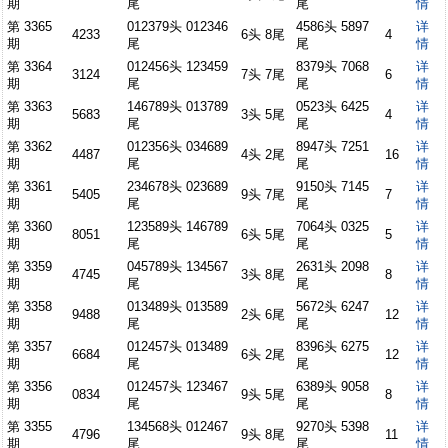
期
尾
尾
情
第 3365
012379头 012346
4586头 5897
详
4233
6头 8尾
4
期
尾
尾
情
第 3364
012456头 123459
8379头 7068
详
3124
7头 7尾
6
期
尾
尾
情
第 3363
146789头 013789
0523头 6425
详
5683
3头 5尾
4
期
尾
尾
情
第 3362
012356头 034689
8947头 7251
详
4487
4头 2尾
16
期
尾
尾
情
第 3361
234678头 023689
9150头 7145
详
5405
9头 7尾
7
期
尾
尾
情
第 3360
123589头 146789
7064头 0325
详
8051
6头 5尾
5
期
尾
尾
情
第 3359
045789头 134567
2631头 2098
详
4745
3头 8尾
8
期
尾
尾
情
第 3358
013489头 013589
5672头 6247
详
9488
2头 6尾
12
期
尾
尾
情
第 3357
012457头 013489
8396头 6275
详
6684
6头 2尾
12
期
尾
尾
情
第 3356
012457头 123467
6389头 9058
详
0834
9头 5尾
8
期
尾
尾
情
第 3355
134568头 012467
9270头 5398
详
4796
9头 8尾
11
期
尾
尾
情