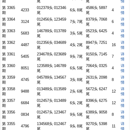
期
尾
尾
情
第 3365
012379头 012346
4586头 5897
详
4233
6头 8尾
4
期
尾
尾
情
第 3364
012456头 123459
8379头 7068
详
3124
7头 7尾
6
期
尾
尾
情
第 3363
146789头 013789
0523头 6425
详
5683
3头 5尾
4
期
尾
尾
情
第 3362
012356头 034689
8947头 7251
详
4487
4头 2尾
16
期
尾
尾
情
第 3361
234678头 023689
9150头 7145
详
5405
9头 7尾
7
期
尾
尾
情
第 3360
123589头 146789
7064头 0325
详
8051
6头 5尾
4
期
尾
尾
情
第 3359
045789头 134567
2631头 2098
详
4745
3头 8尾
8
期
尾
尾
情
第 3358
013489头 013589
5672头 6247
详
9488
2头 6尾
12
期
尾
尾
情
第 3357
012457头 013489
8396头 6275
详
6684
6头 2尾
12
期
尾
尾
情
第 3356
012457头 123467
6389头 9058
详
0834
9头 5尾
8
期
尾
尾
情
第 3355
134568头 012467
9270头 5398
详
4796
9头 8尾
11
期
尾
尾
情