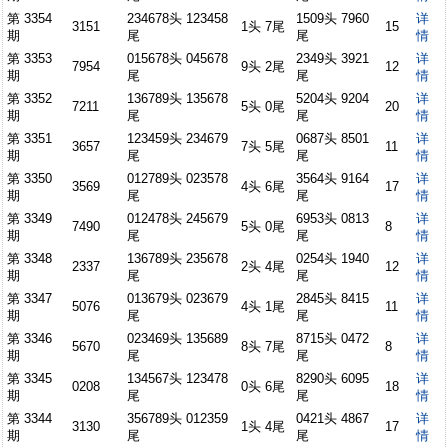
第 3354
234678头 123458
1509头 7960
详
3151
1头 7尾
15
期
尾
尾
情
第 3353
015678头 045678
2349头 3921
详
7954
9头 2尾
12
期
尾
尾
情
第 3352
136789头 135678
5204头 9204
详
7211
5头 0尾
20
期
尾
尾
情
第 3351
123459头 234679
0687头 8501
详
3657
7头 5尾
11
期
尾
尾
情
第 3350
012789头 023578
3564头 9164
详
3569
4头 6尾
17
期
尾
尾
情
第 3349
012478头 245679
6953头 0813
详
7490
5头 0尾
8
期
尾
尾
情
第 3348
136789头 235678
0254头 1940
详
2337
2头 4尾
12
期
尾
尾
情
第 3347
013679头 023679
2845头 8415
详
5076
4头 1尾
11
期
尾
尾
情
第 3346
023469头 135689
8715头 0472
详
5670
8头 7尾
8
期
尾
尾
情
第 3345
134567头 123478
8290头 6095
详
0208
0头 6尾
18
期
尾
尾
情
第 3344
356789头 012359
0421头 4867
详
3130
1头 4尾
17
期
尾
尾
情