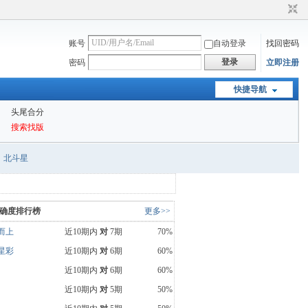
账号
自动登录
找回密码
登录
密码
立即注册
快捷导航
头尾合分
搜索找版
北斗星
确度排行榜
更多>>
而上
近10期内
对
7期
70%
星彩
近10期内
对
6期
60%
近10期内
对
6期
60%
近10期内
对
5期
50%