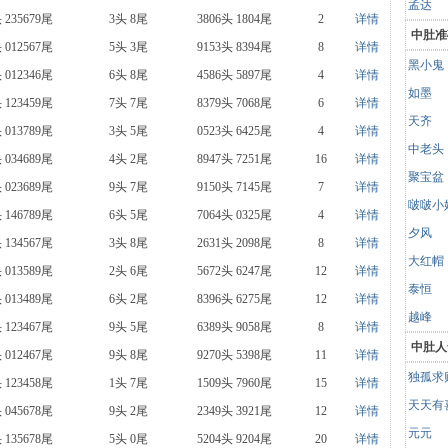
孟达
头 235679尾
3头 8尾
3806头 1804尾
2
详情
中肚准
头 012567尾
5头 3尾
9153头 8394尾
8
详情
黑小鬼
头 012346尾
6头 8尾
4586头 5897尾
4
详情
如墨
头 123459尾
7头 7尾
8379头 7068尾
6
详情
天齐
头 013789尾
3头 5尾
0523头 6425尾
4
详情
中老头
头 034689尾
4头 2尾
8947头 7251尾
16
详情
聚宝盆
头 023689尾
9头 7尾
9150头 7145尾
7
详情
啵啵小
头 146789尾
6头 5尾
7064头 0325尾
4
详情
夕风
头 134567尾
3头 8尾
2631头 2098尾
8
详情
大红帽
头 013589尾
2头 6尾
5672头 6247尾
12
详情
泰恒
头 013489尾
6头 2尾
8396头 6275尾
12
详情
越峰
头 123467尾
9头 5尾
6389头 9058尾
8
详情
中肚人
头 012467尾
9头 8尾
9270头 5398尾
11
详情
独孤求
头 123458尾
1头 7尾
1509头 7960尾
15
详情
天天有
头 045678尾
9头 2尾
2349头 3921尾
12
详情
元元
头 135678尾
5头 0尾
5204头 9204尾
20
详情