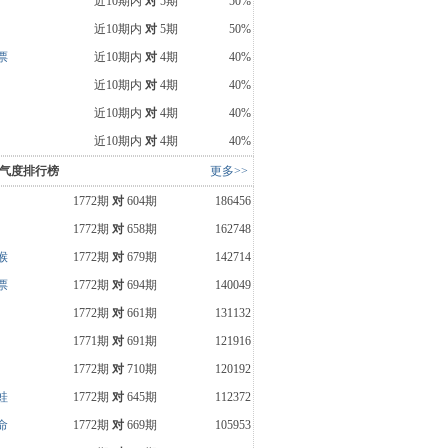
近10期内
对
5期
50%
近10期内
对
5期
50%
票
近10期内
对
4期
40%
近10期内
对
4期
40%
近10期内
对
4期
40%
近10期内
对
4期
40%
气度排行榜
更多>>
1772期
对
604期
186456
1772期
对
658期
162748
喉
1772期
对
679期
142714
票
1772期
对
694期
140049
1772期
对
661期
131132
1771期
对
691期
121916
1772期
对
710期
120192
蛙
1772期
对
645期
112372
命
1772期
对
669期
105953