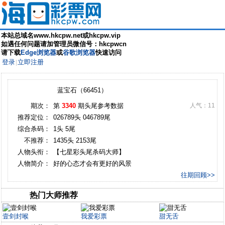
本站总域名www.hkcpw.net或hkcpw.vip
如遇任何问题请加管理员微信号：hkcpwcn
请下载
Edge浏览器
或
谷歌浏览器
快速访问
登录
立即注册
|
蓝宝石（
66451
）
期次：
第
3340
期头尾参考数据
人气：
11
推荐定位：
026789头 046789尾
综合杀码：
1头 5尾
不推荐：
1435头 2153尾
人物头衔：
【七星彩头尾杀码大师】
人物简介：
好的心态才会有更好的风景
往期回顾>>
热门大师推荐
壹剑封喉
我爱彩票
甜无舌