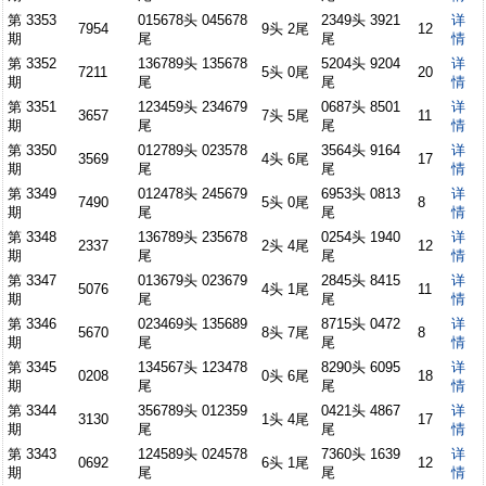
第 3353
015678头 045678
2349头 3921
详
7954
9头 2尾
12
期
尾
尾
情
第 3352
136789头 135678
5204头 9204
详
7211
5头 0尾
20
期
尾
尾
情
第 3351
123459头 234679
0687头 8501
详
3657
7头 5尾
11
期
尾
尾
情
第 3350
012789头 023578
3564头 9164
详
3569
4头 6尾
17
期
尾
尾
情
第 3349
012478头 245679
6953头 0813
详
7490
5头 0尾
8
期
尾
尾
情
第 3348
136789头 235678
0254头 1940
详
2337
2头 4尾
12
期
尾
尾
情
第 3347
013679头 023679
2845头 8415
详
5076
4头 1尾
11
期
尾
尾
情
第 3346
023469头 135689
8715头 0472
详
5670
8头 7尾
8
期
尾
尾
情
第 3345
134567头 123478
8290头 6095
详
0208
0头 6尾
18
期
尾
尾
情
第 3344
356789头 012359
0421头 4867
详
3130
1头 4尾
17
期
尾
尾
情
第 3343
124589头 024578
7360头 1639
详
0692
6头 1尾
12
期
尾
尾
情