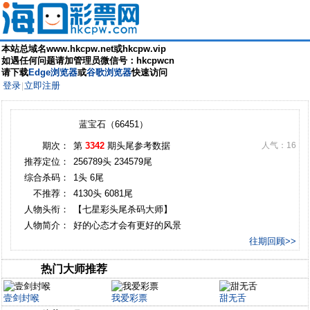
本站总域名www.hkcpw.net或hkcpw.vip
如遇任何问题请加管理员微信号：hkcpwcn
请下载
Edge浏览器
或
谷歌浏览器
快速访问
登录
立即注册
|
蓝宝石（
66451
）
期次：
第
3342
期头尾参考数据
人气：
16
推荐定位：
256789头 234579尾
综合杀码：
1头 6尾
不推荐：
4130头 6081尾
人物头衔：
【七星彩头尾杀码大师】
人物简介：
好的心态才会有更好的风景
往期回顾>>
热门大师推荐
壹剑封喉
我爱彩票
甜无舌