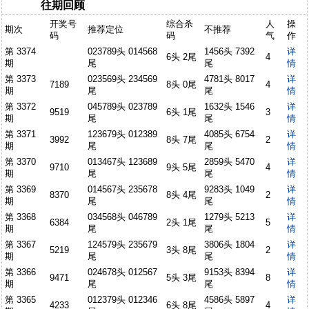
往期回顾
开奖号
综合杀
人
操
期次
推荐定位
不推荐
码
码
气
作
第 3374
023789头 014568
1456头 7392
详
6头 2尾
4
期
尾
尾
情
第 3373
023569头 234569
4781头 8017
详
7189
8头 0尾
4
期
尾
尾
情
第 3372
045789头 023789
1632头 1546
详
9519
6头 1尾
3
期
尾
尾
情
第 3371
123679头 012389
4085头 6754
详
3992
8头 7尾
2
期
尾
尾
情
第 3370
013467头 123689
2859头 5470
详
9710
9头 5尾
4
期
尾
尾
情
第 3369
014567头 235678
9283头 1049
详
8370
8头 4尾
2
期
尾
尾
情
第 3368
034568头 046789
1279头 5213
详
6384
2头 1尾
5
期
尾
尾
情
第 3367
124579头 235679
3806头 1804
详
5219
3头 8尾
2
期
尾
尾
情
第 3366
024678头 012567
9153头 8394
详
9471
5头 3尾
8
期
尾
尾
情
第 3365
012379头 012346
4586头 5897
详
4233
6头 8尾
4