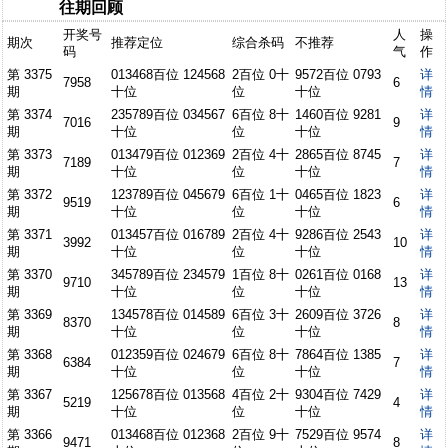
往期回顾
开奖号
人
操
期次
推荐定位
综合杀码
不推荐
码
气
作
第 3375
013468百位 124568
2百位 0十
9572百位 0793
详
7958
6
期
十位
位
十位
情
第 3374
235789百位 034567
6百位 8十
1460百位 9281
详
7016
9
期
十位
位
十位
情
第 3373
013479百位 012369
2百位 4十
2865百位 8745
详
7189
7
期
十位
位
十位
情
第 3372
123789百位 045679
6百位 1十
0465百位 1823
详
9519
6
期
十位
位
十位
情
第 3371
013457百位 016789
2百位 4十
9286百位 2543
详
3992
10
期
十位
位
十位
情
第 3370
345789百位 234579
1百位 8十
0261百位 0168
详
9710
13
期
十位
位
十位
情
第 3369
134578百位 014589
6百位 3十
2609百位 3726
详
8370
8
期
十位
位
十位
情
第 3368
012359百位 024679
6百位 8十
7864百位 1385
详
6384
7
期
十位
位
十位
情
第 3367
125678百位 013568
4百位 2十
9304百位 7429
详
5219
4
期
十位
位
十位
情
第 3366
013468百位 012368
2百位 9十
7529百位 9574
详
9471
8