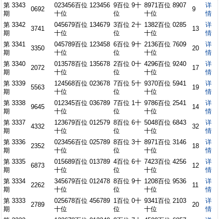
第 3343
023456百位 123456
9百位 9十
8971百位 8907
详
0692
9
期
十位
位
十位
情
第 3342
045679百位 134679
3百位 2十
1382百位 0285
详
3741
13
期
十位
位
十位
情
第 3341
045789百位 123458
6百位 9十
2136百位 7609
详
3350
20
期
十位
位
十位
情
第 3340
013578百位 135678
2百位 0十
4296百位 9240
详
2072
17
期
十位
位
十位
情
第 3339
124568百位 023678
7百位 5十
9370百位 5941
详
5563
19
期
十位
位
十位
情
第 3338
012345百位 036789
7百位 1十
9786百位 2541
详
9645
14
期
十位
位
十位
情
第 3337
123679百位 012579
8百位 6十
5048百位 6843
详
4332
32
期
十位
位
十位
情
第 3336
023456百位 025789
8百位 3十
8971百位 3146
详
2352
18
期
十位
位
十位
情
第 3335
015689百位 013789
4百位 6十
7423百位 4256
详
6873
12
期
十位
位
十位
情
第 3334
345679百位 012478
8百位 9十
1208百位 9536
详
2262
11
期
十位
位
十位
情
第 3333
025678百位 456789
1百位 0十
9341百位 2103
详
2789
20
期
十位
位
十位
情