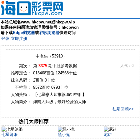
本站总域名www.hkcpw.net或hkcpw.vip
如遇任何问题请加管理员微信号：hkcpwcn
请下载
Edge浏览器
或
谷歌浏览器
快速访问
登录
立即注册
|
中老头（
53910
）
期次：
第
3375
期中肚参考数据
人气：
6
推荐定位：
013468百位 124568十位
综合杀码：
2百位 0十位
不推荐：
9572百位 0793十位
人物头衔：
【七星彩大师推荐36组中肚】
人物简介：
海南大师级，最好经验的大师
往期回顾>>
热门大师推荐
七星沧浪
黑小鬼
尼诺