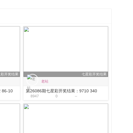
星彩开奖结果
七星彩开奖结果
老站
86-10
第26086期七星彩开奖结果：9710 340
8947
0
--
【体彩视频回放】