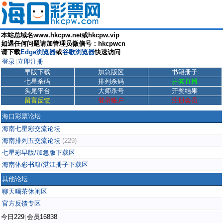
本站总域名www.hkcpw.net或hkcpw.vip
如遇任何问题请加管理员微信号：hkcpwcn
请下载
Edge浏览器
或
谷歌浏览器
快速访问
登录
立即注册
|
早版下载
加急版区
书籍册子
七星杀码
排列杀码
开奖直播
头尾平台
大师杀号
开奖结果
留言反馈
登录账户
注册会员
海口彩票论坛
海南七星彩交流论坛
海南排列五交流论坛
(229)
七星彩早版/加急版下载区
海南体彩书籍/湛江册子下载区
其他论坛
聊天喝茶休闲区
官方反馈专区
今日229
会员16838
|