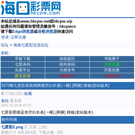
本站总域名www.hkcpw.net或hkcpw.vip
如遇任何问题请加管理员微信号：hkcpwcn
请下载
Edge浏览器
或
谷歌浏览器
快速访问
登录
立即注册
|
论坛
>
海南七星彩交流论坛
发帖
|
早版下载
加急版区
书籍册子
七星杀码
排列杀码
开奖直播
头尾平台
大师杀号
开奖结果
留言反馈
登录账户
注册会员
3373期七星彩老鼠精图规空白长条[一横].[两横].模板{老站版本}
看77181
回1
收藏
|
|
老站
看全部
2021-12-16 00:07:21
七星彩图规蓝色空白长条[一横].[两横].模板{老站版本}
附件列表
七星彩2.png
(5 天前 上传)
原图尺寸 434.58 KB, 下载次数: 150