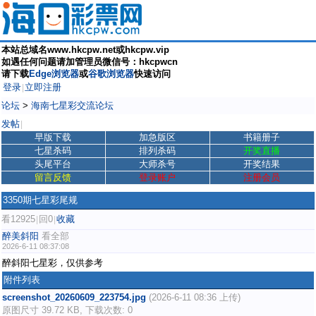
本站总域名www.hkcpw.net或hkcpw.vip
如遇任何问题请加管理员微信号：hkcpwcn
请下载
Edge浏览器
或
谷歌浏览器
快速访问
登录
立即注册
|
论坛
>
海南七星彩交流论坛
发帖
|
早版下载
加急版区
书籍册子
七星杀码
排列杀码
开奖直播
头尾平台
大师杀号
开奖结果
留言反馈
登录账户
注册会员
3350期七星彩尾规
看12925
回0
收藏
|
|
醉美斜阳
看全部
2026-6-11 08:37:08
醉斜阳七星彩，仅供参考
附件列表
screenshot_20260609_223754.jpg
(2026-6-11 08:36 上传)
原图尺寸 39.72 KB, 下载次数: 0