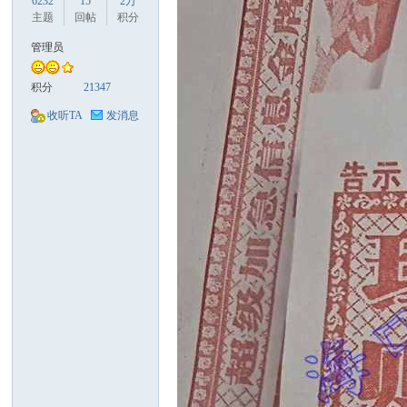
6232
15
2万
主题
回帖
积分
管理员
积分
21347
口
收听TA
发消息
彩