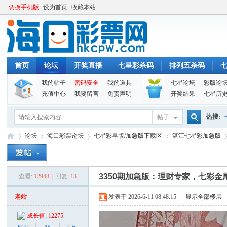
切换手机版
设为首页
收藏本站
首页
论坛
开奖直播
七星彩杀码
排列五杀码
我的帖子
密码安全
我的道具
七星论坛
彩版论
充值中心
我要留言
免责声明
开奖结果
七星历
热搜:
帖子
搜
论坛
海口彩票论坛
七星彩早版/加急版下载区
湛江七星彩加急版
索
3350期加急版：理财专家，七彩
查看:
12948
|
回复:
13
海
»
›
›
›
›
老站
发表于 2026-6-11 08:48:15
|
显示全部楼层
成长值: 12275