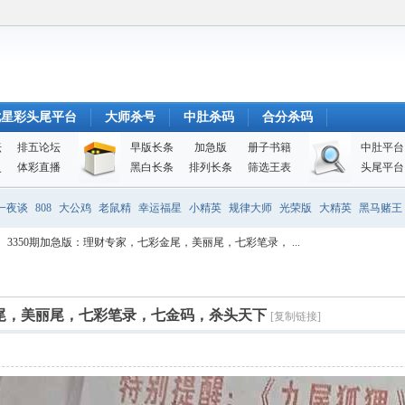
七星彩头尾平台
大师杀号
中肚杀码
合分杀码
坛
排五论坛
早版长条
加急版
册子书籍
中肚平台
史
体彩直播
黑白长条
排列长条
筛选王表
头尾平台
一夜谈
808
大公鸡
老鼠精
幸运福星
小精英
规律大师
光荣版
大精英
黑马赌王
3350期加急版：理财专家，七彩金尾，美丽尾，七彩笔录， ...
金尾，美丽尾，七彩笔录，七金码，杀头天下
[复制链接]