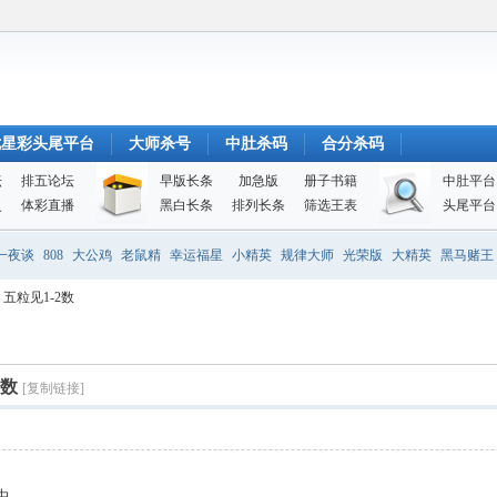
七星彩头尾平台
大师杀号
中肚杀码
合分杀码
坛
排五论坛
早版长条
加急版
册子书籍
中肚平台
史
体彩直播
黑白长条
排列长条
筛选王表
头尾平台
一夜谈
808
大公鸡
老鼠精
幸运福星
小精英
规律大师
光荣版
大精英
黑马赌王
 五粒见1-2数
2数
[复制链接]
1中