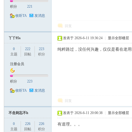
积分
221
收听TA
发消息
回复
丫丫95s
发表于 2026-6-11 19:36:24
|
显示全部楼层
0
222
223
纯粹路过，没任何兴趣，仅仅是看在老用
主题
回帖
积分
注册会员
积分
223
收听TA
发消息
回复
不念则忘不h
发表于 2026-6-11 20:00:38
|
显示全部楼层
0
226
226
有道理。。。
主题
回帖
积分