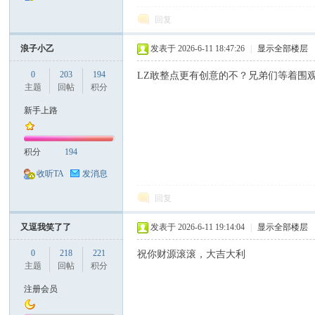
回复
浪子小乙
发表于 2026-6-11 18:47:26
|
显示全部楼层
0
203
194
LZ敢整点更有创意的不？兄弟们等着围观
主题
回帖
积分
新手上路
积分
194
收听TA
发消息
回复
又逗我笑了了
发表于 2026-6-11 19:14:04
|
显示全部楼层
0
218
221
祝你财源滚滚，大吉大利
主题
回帖
积分
注册会员