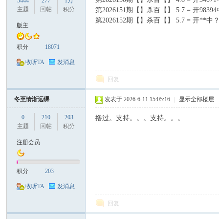
5444
277
1万
主题
回帖
积分
第2026151期【】杀百【】 5.7 = 开9839
第2026152期【】杀百【】 5.7 = 开**中
版主
积分
18071
口
收听TA
发消息
回复
冬至情渐远课
发表于 2026-6-11 15:05:16
|
显示全部楼层
0
210
203
撸过。支持。。。支持。。。
主题
回帖
积分
注册会员
彩
积分
203
收听TA
发消息
回复