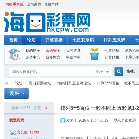
切换手机版
设为首页
收藏本站
首页
论坛
开奖直播
七星彩杀码
排列五杀码
我的帖子
密码安全
我的道具
七星论坛
彩版论
充值中心
我要留言
免责声明
开奖结果
七星历
热搜:
帖子
搜
论坛
海口彩票论坛
海南排列五交流论坛
排列5**5百位 一粒不同上
索
排列5**5百位 一粒不同上 五粒见1-
查看:
12675
|
回复:
14
海
»
›
›
›
我爱彩票
发表于 2026-6-11 14:03:15
|
显示全部楼层
成长值: 12290
第2026150期【】杀百【】 4.8 = 开3407