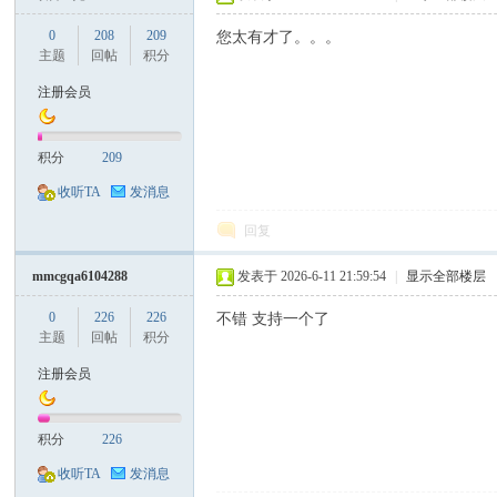
0
208
209
您太有才了。。。
主题
回帖
积分
注册会员
积分
209
收听TA
发消息
回复
mmcgqa6104288
发表于 2026-6-11 21:59:54
|
显示全部楼层
0
226
226
不错 支持一个了
主题
回帖
积分
注册会员
积分
226
收听TA
发消息