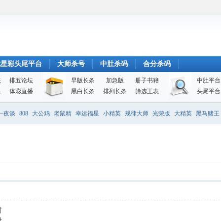
七星彩头尾平台
大师杀号
中肚杀码
合分杀码
坛
排五论坛
早版长条
加急版
册子书籍
中肚平台
史
体彩直播
黑白长条
排列长条
筛选王表
头尾平台
一夜谈
808
大公鸡
老鼠精
幸运福星
小精英
规律大师
光荣版
大精英
黑马赌王
对
对