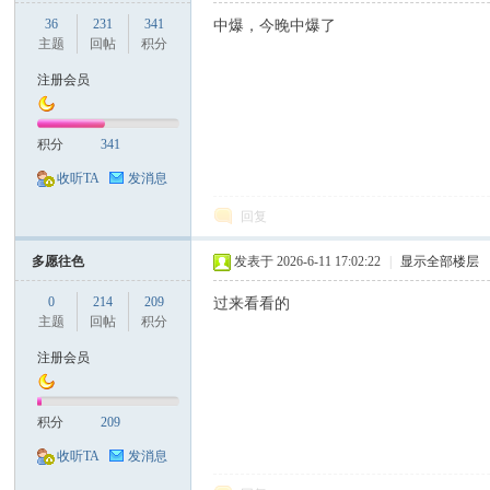
36
231
341
中爆，今晚中爆了
主题
回帖
积分
票
注册会员
积分
341
收听TA
发消息
回复
多愿往色
发表于 2026-6-11 17:02:22
|
显示全部楼层
网
0
214
209
过来看看的
主题
回帖
积分
注册会员
积分
209
收听TA
发消息