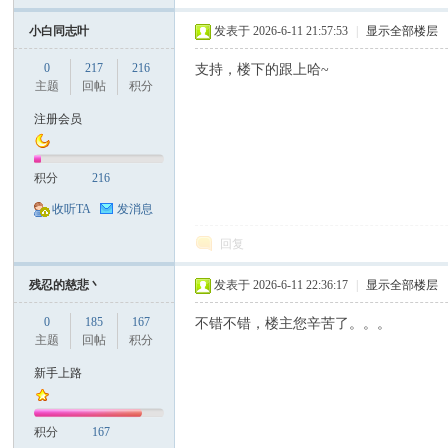
小白同志叶
发表于 2026-6-11 21:57:53
|
显示全部楼层
0
217
216
支持，楼下的跟上哈~
主题
回帖
积分
注册会员
积分
216
收听TA
发消息
回复
残忍的慈悲丶
发表于 2026-6-11 22:36:17
|
显示全部楼层
0
185
167
不错不错，楼主您辛苦了。。。
主题
回帖
积分
新手上路
积分
167