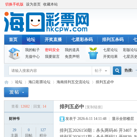
切换手机版
设为首页
收藏本站
首页
论坛
开奖直播
七星彩杀码
排列五杀码
我的帖子
密码安全
我的道具
七星论坛
彩版论
充值中心
我要留言
免责声明
开奖结果
七星历
热搜:
帖子
搜
论坛
海口彩票论坛
海南排列五交流论坛
排列五必中
索
排列五必中
查看:
12682
|
回复:
14
[复制链接]
海
»
›
›
›
财神爷
发表于 2026-6-11 14:11:48
|
显示全部楼层
29
0
127
排列五2026150期：杀头两码46 开3407 
主题
回帖
积分
排列五2026151期：杀头两码51 开9839 