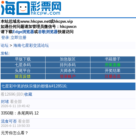
本站总域名www.hkcpw.net或hkcpw.vip
如遇任何问题请加管理员微信号：hkcpwcn
请下载
Edge浏览器
或
谷歌浏览器
快速访问
登录
立即注册
|
论坛
>
海南七星彩交流论坛
发帖
|
早版下载
加急版区
书籍册子
七星杀码
排列杀码
开奖直播
头尾平台
大师杀号
开奖结果
留言反馈
登录账户
注册会员
七星彩中奖的快乐懂的都懂&#128516;
看12696
回0
收藏
|
|
封堵
看全部
2026-6-11 19:45:42
3350期：杀尾两码 12
流食可否
看全部
2026-6-11 19:50:33
元芳你怎么看？