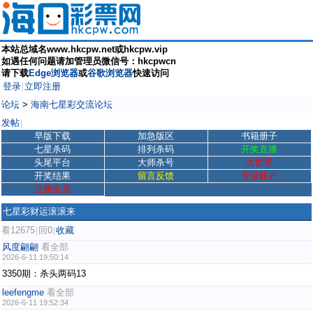
本站总域名www.hkcpw.net或hkcpw.vip
如遇任何问题请加管理员微信号：hkcpwcn
请下载
Edge浏览器
或
谷歌浏览器
快速访问
登录
立即注册
|
论坛
>
海南七星彩交流论坛
发帖
|
早版下载
加急版区
书籍册子
七星杀码
排列杀码
开奖直播
头尾平台
大师杀号
大世界
开奖结果
留言反馈
登录账户
注册会员
七星彩财运滚滚来
看12675
回0
收藏
|
|
风度翩翩
看全部
2026-6-11 19:50:14
3350期：杀头两码13
leefengme
看全部
2026-6-11 19:52:34