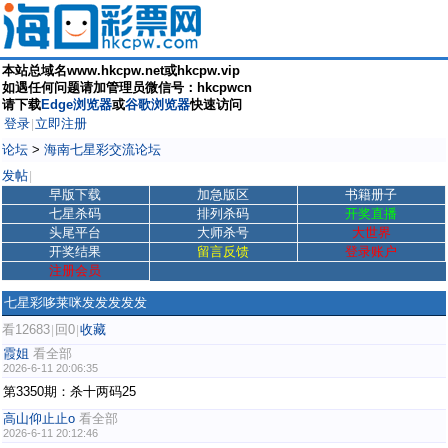
本站总域名www.hkcpw.net或hkcpw.vip
如遇任何问题请加管理员微信号：hkcpwcn
请下载
Edge浏览器
或
谷歌浏览器
快速访问
登录
立即注册
|
论坛
>
海南七星彩交流论坛
发帖
|
早版下载
加急版区
书籍册子
七星杀码
排列杀码
开奖直播
头尾平台
大师杀号
大世界
开奖结果
留言反馈
登录账户
注册会员
七星彩哆莱咪发发发发发
看12683
回0
收藏
|
|
霞姐
看全部
2026-6-11 20:06:35
第3350期：杀十两码25
高山仰止止o
看全部
2026-6-11 20:12:46