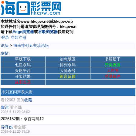
本站总域名www.hkcpw.net或hkcpw.vip
如遇任何问题请加管理员微信号：hkcpwcn
请下载
Edge浏览器
或
谷歌浏览器
快速访问
登录
立即注册
|
论坛
>
海南排列五交流论坛
发帖
|
早版下载
加急版区
书籍册子
七星杀码
排列杀码
开奖直播
头尾平台
大师杀号
大世界
开奖结果
留言反馈
登录账户
注册会员
排列五闷声发大财
看12663
回0
收藏
|
|
鑫运
看全部
2026-6-11 20:08:02
2026152期：杀百两码12
异呼伤
看全部
2026-6-11 20:59:19