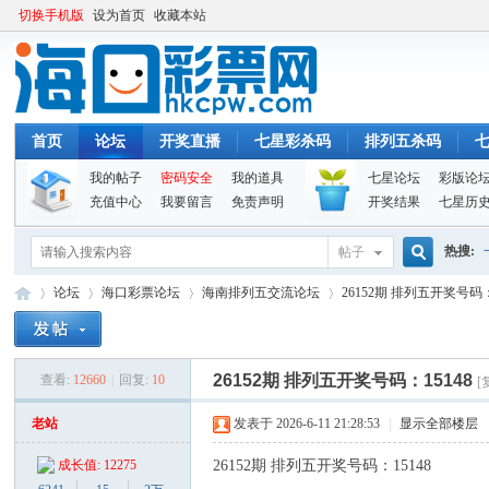
切换手机版
设为首页
收藏本站
首页
论坛
开奖直播
七星彩杀码
排列五杀码
我的帖子
密码安全
我的道具
七星论坛
彩版论
充值中心
我要留言
免责声明
开奖结果
七星历
热搜:
帖子
搜
论坛
海口彩票论坛
海南排列五交流论坛
26152期 排列五开奖号码：
索
26152期 排列五开奖号码：15148
查看:
12660
|
回复:
10
[
海
»
›
›
›
老站
发表于 2026-6-11 21:28:53
|
显示全部楼层
26152期 排列五开奖号码：15148
成长值: 12275