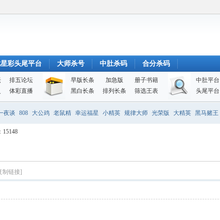
七星彩头尾平台
大师杀号
中肚杀码
合分杀码
坛
排五论坛
早版长条
加急版
册子书籍
中肚平台
史
体彩直播
黑白长条
排列长条
筛选王表
头尾平台
一夜谈
808
大公鸡
老鼠精
幸运福星
小精英
规律大师
光荣版
大精英
黑马赌王
15148
复制链接]