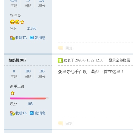
6241
15
2万
主题
回帖
积分
管理员
积分
21376
口
收听TA
发消息
回复
酸奶机2017
发表于 2026-6-11 22:12:03
|
显示全部楼层
0
190
185
众里寻他千百度，蓦然回首在这里！
主题
回帖
积分
新手上路
彩
积分
185
收听TA
发消息
回复