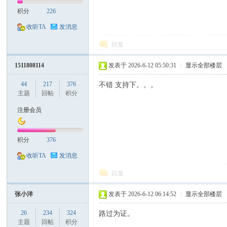
积分
226
收听TA
发消息
回复
1511808114
发表于 2026-6-12 05:50:31
|
显示全部楼层
44
217
376
不错 支持下。。。
主题
回帖
积分
注册会员
积分
376
收听TA
发消息
回复
张小洋
发表于 2026-6-12 06:14:52
|
显示全部楼层
26
234
324
路过为证。
主题
回帖
积分