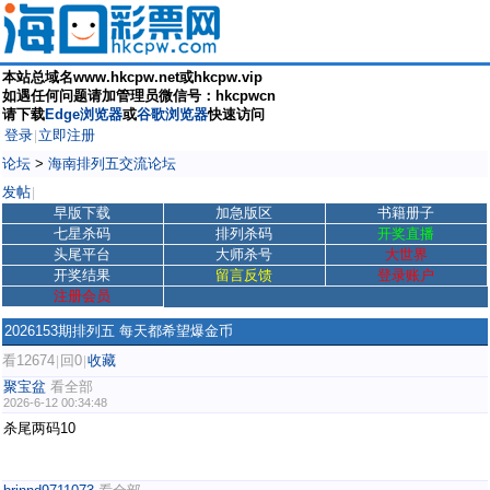
本站总域名www.hkcpw.net或hkcpw.vip
如遇任何问题请加管理员微信号：hkcpwcn
请下载
Edge浏览器
或
谷歌浏览器
快速访问
登录
立即注册
|
论坛
>
海南排列五交流论坛
发帖
|
早版下载
加急版区
书籍册子
七星杀码
排列杀码
开奖直播
头尾平台
大师杀号
大世界
开奖结果
留言反馈
登录账户
注册会员
2026153期排列五 每天都希望爆金币
看12674
回0
收藏
|
|
聚宝盆
看全部
2026-6-12 00:34:48
杀尾两码10