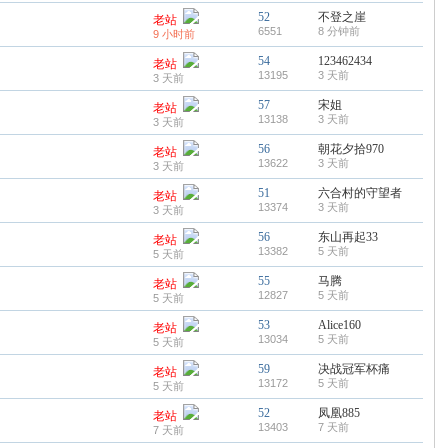
52
不登之崖
老站
6551
8 分钟前
9 小时前
54
123462434
老站
13195
3 天前
3 天前
57
宋姐
老站
13138
3 天前
3 天前
56
朝花夕拾970
老站
13622
3 天前
3 天前
51
六合村的守望者
老站
13374
3 天前
3 天前
56
东山再起33
老站
13382
5 天前
5 天前
55
马腾
老站
12827
5 天前
5 天前
53
Alice160
老站
13034
5 天前
5 天前
59
决战冠军杯痛
老站
13172
5 天前
5 天前
52
凤凰885
老站
13403
7 天前
7 天前