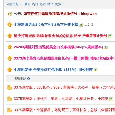
全部主题
最新
热门
热帖
精华
更多
公告:
如有任何问题请添加管理员微信号：hkcpwcn
七星彩筛选王2.0版本和3.2版本免费下载
...
2
3
口
坚决打击虚假,欺骗,招收会员,QQ信息 帖子 严重者禁止账号
.
26203期排列五淡雅优美空白长条模板{hkcpw规律版本}
3373期七星彩老鼠精图规空白长条[一横].[两横].模板{老站版本}
七星彩梦册-全集提供打包下载（136M）周公解梦
彩
版块主题
3375期早版：808长条，989，富豪榜，大公鸡，福星（含排
3375期早版：排列五，苹果，七星彩，七星红长条，小精英
3375期早版：幸运福星，粤海局王，至尊长条，总版（含排列