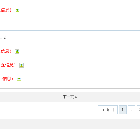
五信息）
...
2
五信息）
列五信息）
列五信息）
下一页 »
返 回
1
2