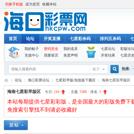
切换手机版
设为首页
收藏本站
首页
论坛
开奖直播
七星彩杀码
排列五杀码
我的帖子
密码安全
我的道具
七星论坛
彩版论
充值中心
我要留言
免责声明
开奖结果
七星历
热搜:
帖子
搜
论坛
海口彩票论坛
七星彩早版/加急版下载区
海南七星彩早版区
海南七星彩早版区
今日:
216
|
主题:
5588
|
排名:
5
本站每期提供七星彩彩版，是全国最大的彩版免费下载论坛。
索
海
»
›
›
›
免搜索引擎找不到请必收藏好