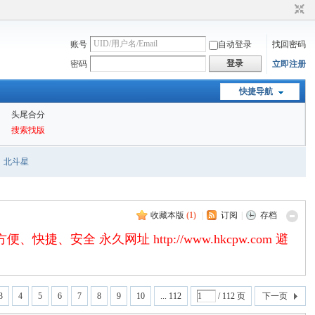
账号
自动登录
找回密码
登录
密码
立即注册
快捷导航
头尾合分
搜索找版
北斗星
收藏本版
(
1
)
|
订阅
|
存档
永久网址 http://www.hkcpw.com 避
3
4
5
6
7
8
9
10
... 112
/ 112 页
下一页