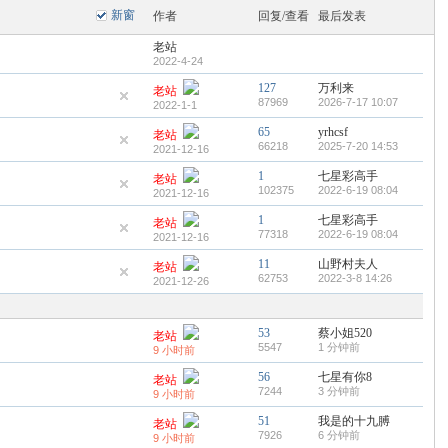
新窗
作者
回复/查看
最后发表
老站
2022-4-24
127
万利来
老站
87969
2026-7-17 10:07
2022-1-1
65
yrhcsf
老站
66218
2025-7-20 14:53
2021-12-16
1
七星彩高手
老站
102375
2022-6-19 08:04
2021-12-16
1
七星彩高手
老站
77318
2022-6-19 08:04
2021-12-16
11
山野村夫人
老站
62753
2022-3-8 14:26
2021-12-26
53
蔡小姐520
老站
5547
1 分钟前
9 小时前
56
七星有你8
老站
7244
3 分钟前
9 小时前
51
我是的十九膊
老站
7926
6 分钟前
9 小时前