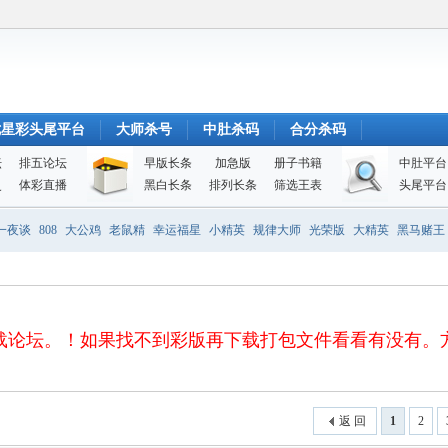
七星彩头尾平台
大师杀号
中肚杀码
合分杀码
坛
排五论坛
早版长条
加急版
册子书籍
中肚平台
史
体彩直播
黑白长条
排列长条
筛选王表
头尾平台
一夜谈
808
大公鸡
老鼠精
幸运福星
小精英
规律大师
光荣版
大精英
黑马赌王
！如果找不到彩版再下载打包文件看看有没有。方便、快捷、安全 
返 回
1
2