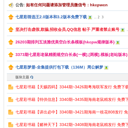
公告:
如有任何问题请添加管理员微信号：hkcpwcn
七星彩筛选王2.0版本和3.2版本免费下载
...
2
3
坚决打击虚假,欺骗,招收会员,QQ信息 帖子 严重者禁止账号
.
口
26203期排列五淡雅优美空白长条模板{hkcpw规律版本}
3373期七星彩老鼠精图规空白长条[一横].[两横].模板{老站版本}
七星彩梦册-全集提供打包下载（136M）周公解梦
版块主题
七星彩书籍【天赐四码】3344期~3426期粤海联军发行 免费下
彩
七星彩书籍【特供信息】3340期~3435期海南老鼠精发行 免费
七星彩书籍【讲出必中】3340期~3421期海南一枝花808发行 
七星彩书籍【赌神天下】3342期~3408期海南老鼠精发行 免费