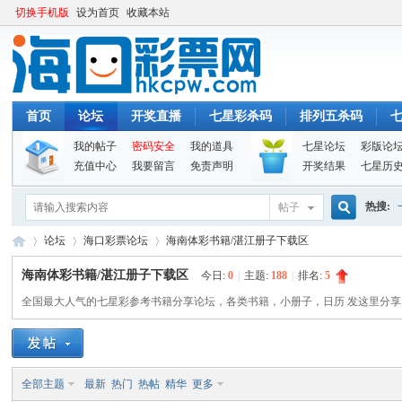
切换手机版
设为首页
收藏本站
首页
论坛
开奖直播
七星彩杀码
排列五杀码
我的帖子
密码安全
我的道具
七星论坛
彩版论
充值中心
我要留言
免责声明
开奖结果
七星历
热搜:
帖子
搜
论坛
海口彩票论坛
海南体彩书籍/湛江册子下载区
海南体彩书籍/湛江册子下载区
今日:
0
|
主题:
188
|
排名:
5
全国最大人气的七星彩参考书籍分享论坛，各类书籍，小册子，日历 发这里分享
索
海
»
›
›
全部主题
最新
热门
热帖
精华
更多