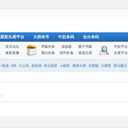
七星彩头尾平台
大师杀号
中肚杀码
合分杀码
坛
排五论坛
早版长条
加急版
册子书籍
中肚平台
史
体彩直播
黑白长条
排列长条
筛选王表
头尾平台
一夜谈
808
大公鸡
老鼠精
幸运福星
小精英
规律大师
光荣版
大精英
黑马赌王
！