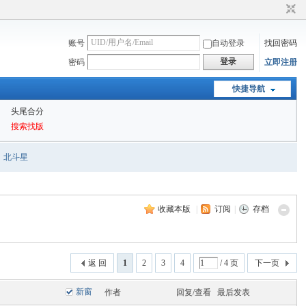
账号
自动登录
找回密码
登录
密码
立即注册
快捷导航
头尾合分
搜索找版
北斗星
收藏本版
|
订阅
|
存档
返 回
1
2
3
4
/ 4 页
下一页
新窗
作者
回复/查看
最后发表